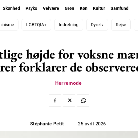
Skønhed
Psyko
Velvære
Grøn
Køn
Kultur
Samfund
minisme
LGBTQIA+
Indretning
Dyreliv
Rejse
ige højde for voksne mænd
rer forklarer de observere
Herremode
Stéphanie Petit
25 avril 2026