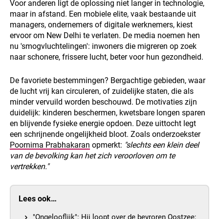
Voor anderen ligt de oplossing niet langer in technologie,
maar in afstand. Een mobiele elite, vaak bestaande uit
managers, ondernemers of digitale werknemers, kiest
ervoor om New Delhi te verlaten. De media noemen hen
nu 'smogvluchtelingen': inwoners die migreren op zoek
naar schonere, frissere lucht, beter voor hun gezondheid.
De favoriete bestemmingen? Bergachtige gebieden, waar
de lucht vrij kan circuleren, of zuidelijke staten, die als
minder vervuild worden beschouwd. De motivaties zijn
duidelijk: kinderen beschermen, kwetsbare longen sparen
en blijvende fysieke energie opdoen. Deze uittocht legt
een schrijnende ongelijkheid bloot. Zoals onderzoekster
Poornima Prabhakaran
opmerkt:
"slechts een klein deel
van de bevolking kan het zich veroorloven om te
vertrekken."
Lees ook…
"Ongelooflijk": Hij loopt over de bevroren Oostzee;