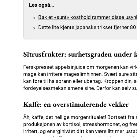
Les også…
Bak et «sunt» kosthold rammer disse usynlig
Dette lite kjente japanske trikset fjerner 8
Sitrusfrukter: surhetsgraden under 
Ferskpresset appelsinjuice om morgenen kan virk
mage kan irritere mageslimhinnen. Svært sure si
kan føre til halsbrann eller ubehag. Kroppen din, s
fordøyelsesmekanismene sine. Derfor kan selv sun
Kaffe: en overstimulerende vekker
Åh, kaffe, det hellige morgenritualet! Bortsett fra
produksjonen av kortisol, stresshormonet, og fre
irritert, og energinivået ditt kan være litt mer us