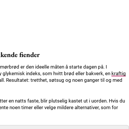
ikende fiender
smørbrød er den ideelle måten å starte dagen på. I
 glykemisk indeks, som hvitt brød eller bakverk, en
kraftig
 fall. Resultatet: tretthet, søtsug og noen ganger til og med
r en natts faste, blir plutselig kastet ut i uorden. Hvis du
vente noen timer eller velge mildere alternativer, som for