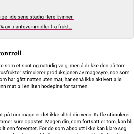
e lidelsene stadig flere kvinner.
0 % av plantevernmidler fra frukt…
kontroll
e som et sunt og naturlig valg, men å drikke den på tom
trusfrukter stimulerer produksjonen av magesyre, noe som
om har gått natten uten mat, har ennå ikke aktivert alle
n mat bli en liten hodepine for tarmen.
 at på tom mage er det ikke alltid din venn. Kaffe stimulerer
mmer sure oppstøt. Magen din, som fortsatt er tom, kan bli
tabilt enn forventet. For de som absolutt ikke kan klare seg