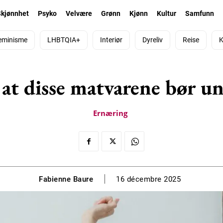
Skjønnhet
Psyko
Velvære
Grønn
Kjønn
Kultur
Samfunn
eminisme
LHBTQIA+
Interiør
Dyreliv
Reise
K
at disse matvarene bør un
Ernæring
Fabienne Baure
16 décembre 2025