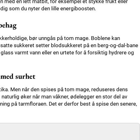
 med en lett matbit, for eksempel et stykke frukt eller
dig som du nyter den lille energiboosten.
ubehag
sukkerholdige, bør unngås på tom mage. Boblene kan
lsatte sukkeret setter blodsukkeret på en berg-og-dal-bane
glass varmt vann eller en urtete for å forsiktig hydrere og
 med surhet
otika. Men når den spises på tom mage, reduseres dens
naturlig øker når man våkner, ødelegger en stor del av
ing på tarmfloraen. Det er derfor best å spise den senere,