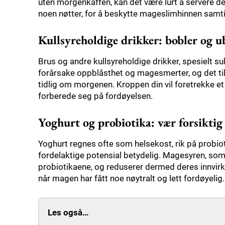
uten morgenkaffen, kan det være lurt å servere den
noen nøtter, for å beskytte mageslimhinnen samti
Kullsyreholdige drikker: bobler og 
Brus og andre kullsyreholdige drikker, spesielt 
forårsake oppblåsthet og magesmerter, og det ti
tidlig om morgenen. Kroppen din vil foretrekke et 
forberede seg på fordøyelsen.
Yoghurt og probiotika: vær forsiktig
Yoghurt regnes ofte som helsekost, rik på probi
fordelaktige potensial betydelig. Magesyren, som 
probiotikaene, og reduserer dermed deres innvirkn
når magen har fått noe nøytralt og lett fordøyelig.
Les også…