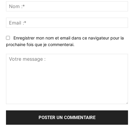
No
:*
Ema
:*
Enregistrer mon nom et email dans ce navigateur pour la
prochaine fois que je commenterai.
Votre
message
: