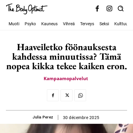
Muoti
Psyko
Kauneus
Vihreä
Terveys
Seksi
Kulttuuri
Haaveiletko föönauksesta
kahdessa minuutissa? Tämä
nopea kikka tekee kaiken eron.
Kampaamopalvelut
Julia Perez
30 décembre 2025