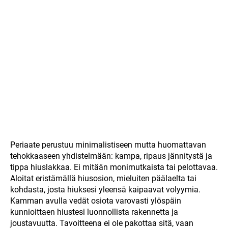
Periaate perustuu minimalistiseen mutta huomattavan
tehokkaaseen yhdistelmään: kampa, ripaus jännitystä ja
tippa hiuslakkaa. Ei mitään monimutkaista tai pelottavaa.
Aloitat eristämällä hiusosion, mieluiten päälaelta tai
kohdasta, josta hiuksesi yleensä kaipaavat volyymia.
Kamman avulla vedät osiota varovasti ylöspäin
kunnioittaen hiustesi luonnollista rakennetta ja
joustavuutta. Tavoitteena ei ole pakottaa sitä, vaan