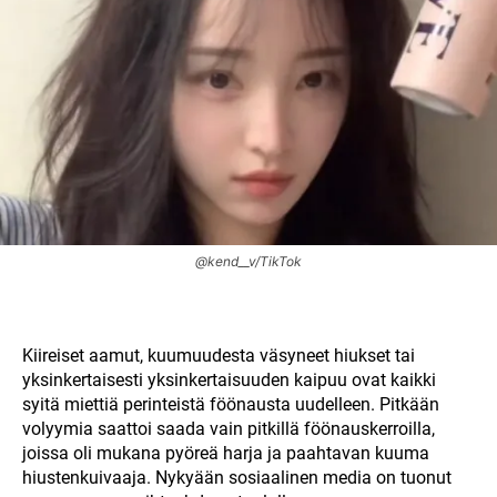
@kend__v/TikTok
Kiireiset aamut, kuumuudesta väsyneet hiukset tai
yksinkertaisesti yksinkertaisuuden kaipuu ovat kaikki
syitä miettiä perinteistä föönausta uudelleen. Pitkään
volyymia saattoi saada vain pitkillä föönauskerroilla,
joissa oli mukana pyöreä harja ja paahtavan kuuma
hiustenkuivaaja. Nykyään sosiaalinen media on tuonut