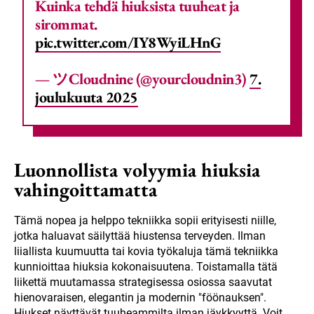
Kuinka tehdä hiuksista tuuheat ja
sirommat.
pic.twitter.com/IY8WyiLHnG
— ツCloudnine (@yourcloudnin3)
7.
joulukuuta 2025
Luonnollista volyymia hiuksia
vahingoittamatta
Tämä nopea ja helppo tekniikka sopii erityisesti niille,
jotka haluavat säilyttää hiustensa terveyden. Ilman
liiallista kuumuutta tai kovia työkaluja tämä tekniikka
kunnioittaa hiuksia kokonaisuutena. Toistamalla tätä
liikettä muutamassa strategisessa osiossa saavutat
hienovaraisen, elegantin ja modernin "föönauksen".
Hiukset näyttävät tuuheammilta ilman jäykkyyttä. Voit