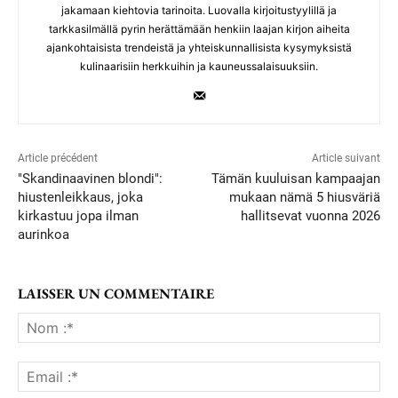
jakamaan kiehtovia tarinoita. Luovalla kirjoitustyylillä ja
tarkkasilmällä pyrin herättämään henkiin laajan kirjon aiheita
ajankohtaisista trendeistä ja yhteiskunnallisista kysymyksistä
kulinaarisiin herkkuihin ja kauneussalaisuuksiin.
Article précédent
Article suivant
"Skandinaavinen blondi":
Tämän kuuluisan kampaajan
hiustenleikkaus, joka
mukaan nämä 5 hiusväriä
kirkastuu jopa ilman
hallitsevat vuonna 2026
aurinkoa
LAISSER UN COMMENTAIRE
No
:*
Ema
:*