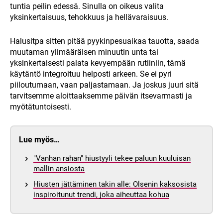
tuntia peilin edessä. Sinulla on oikeus valita
yksinkertaisuus, tehokkuus ja hellävaraisuus.
Halusitpa sitten pitää pyykinpesuaikaa tauotta, saada
muutaman ylimääräisen minuutin unta tai
yksinkertaisesti palata kevyempään rutiiniin, tämä
käytäntö integroituu helposti arkeen. Se ei pyri
piiloutumaan, vaan paljastamaan. Ja joskus juuri sitä
tarvitsemme aloittaaksemme päivän itsevarmasti ja
myötätuntoisesti.
Lue myös…
"Vanhan rahan" hiustyyli tekee paluun kuuluisan
mallin ansiosta
Hiusten jättäminen takin alle: Olsenin kaksosista
inspiroitunut trendi, joka aiheuttaa kohua