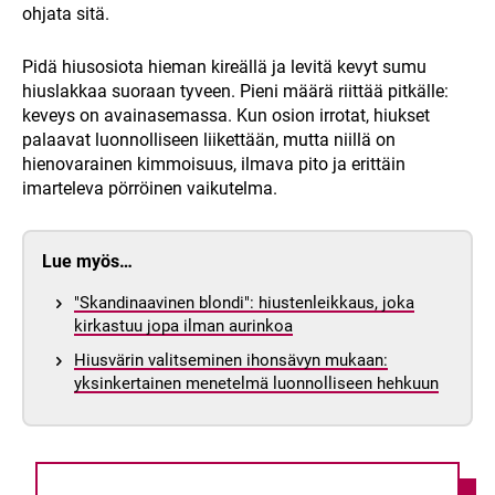
ohjata sitä.
Pidä hiusosiota hieman kireällä ja levitä kevyt sumu
hiuslakkaa suoraan tyveen. Pieni määrä riittää pitkälle:
keveys on avainasemassa. Kun osion irrotat, hiukset
palaavat luonnolliseen liikettään, mutta niillä on
hienovarainen kimmoisuus, ilmava pito ja erittäin
imarteleva pörröinen vaikutelma.
Lue myös…
"Skandinaavinen blondi": hiustenleikkaus, joka
kirkastuu jopa ilman aurinkoa
Hiusvärin valitseminen ihonsävyn mukaan:
yksinkertainen menetelmä luonnolliseen hehkuun