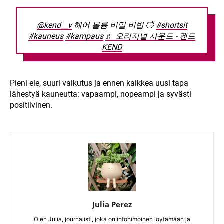
@kend__v
헤어 볼륨 비밀 비법 🤣
#shortsit
#kauneus
#kampaus
♬ 오리지널 사운드 - 켄드
KEND
Pieni ele, suuri vaikutus ja ennen kaikkea uusi tapa
lähestyä kauneutta: vapaampi, nopeampi ja syvästi
positiivinen.
Julia Perez
Olen Julia, journalisti, joka on intohimoinen löytämään ja