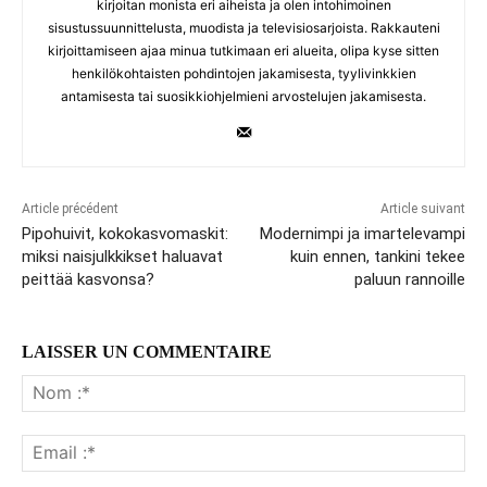
kirjoitan monista eri aiheista ja olen intohimoinen
sisustussuunnittelusta, muodista ja televisiosarjoista. Rakkauteni
kirjoittamiseen ajaa minua tutkimaan eri alueita, olipa kyse sitten
henkilökohtaisten pohdintojen jakamisesta, tyylivinkkien
antamisesta tai suosikkiohjelmieni arvostelujen jakamisesta.
Article précédent
Article suivant
Pipohuivit, kokokasvomaskit:
Modernimpi ja imartelevampi
miksi naisjulkkikset haluavat
kuin ennen, tankini tekee
peittää kasvonsa?
paluun rannoille
LAISSER UN COMMENTAIRE
No
:*
Ema
:*