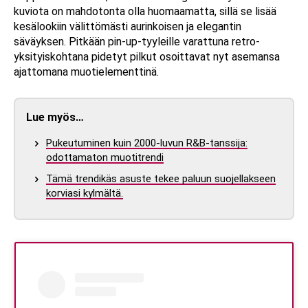
kuviota on mahdotonta olla huomaamatta, sillä se lisää
kesälookiin välittömästi aurinkoisen ja elegantin
säväyksen. Pitkään pin-up-tyyleille varattuna retro-
yksityiskohtana pidetyt pilkut osoittavat nyt asemansa
ajattomana muotielementtinä.
Lue myös…
Pukeutuminen kuin 2000-luvun R&B-tanssija:
odottamaton muotitrendi
Tämä trendikäs asuste tekee paluun suojellakseen
korviasi kylmältä.