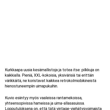
Kurkkaapa uusia kesämallistoja ja totea itse: pilkkuja on
kaikkialla. Pieniä, XXL-kokoisia, yksivärisiä tai erittäin
värikkäitä, ne koristavat kaikkea retrokolmiobikineistä
hienostuneempiin uimapukuihin.
Kuvio esiintyy myös vaaleissa rantamekoissa,
yhteensopivissa hameissa ja uima-allasasuissa.
Lopputuloksena on, että tätä vintage-viehätysvoimaista