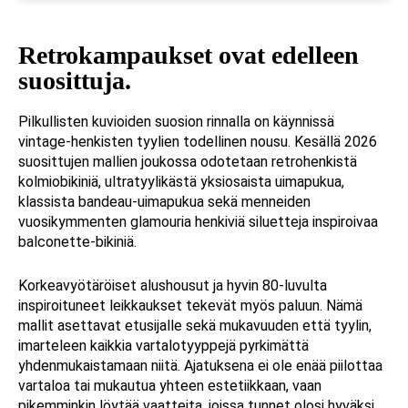
Retrokampaukset ovat edelleen
suosittuja.
Pilkullisten kuvioiden suosion rinnalla on käynnissä
vintage-henkisten tyylien todellinen nousu. Kesällä 2026
suosittujen mallien joukossa odotetaan retrohenkistä
kolmiobikiniä, ultratyylikästä yksiosaista uimapukua,
klassista bandeau-uimapukua sekä menneiden
vuosikymmenten glamouria henkiviä siluetteja inspiroivaa
balconette-bikiniä.
Korkeavyötäröiset alushousut ja hyvin 80-luvulta
inspiroituneet leikkaukset tekevät myös paluun. Nämä
mallit asettavat etusijalle sekä mukavuuden että tyylin,
imarteleen kaikkia vartalotyyppejä pyrkimättä
yhdenmukaistamaan niitä. Ajatuksena ei ole enää piilottaa
vartaloa tai mukautua yhteen estetiikkaan, vaan
pikemminkin löytää vaatteita, joissa tunnet olosi hyväksi,