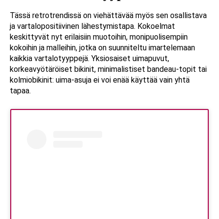
Tässä retrotrendissä on viehättävää myös sen osallistava
ja vartalopositiivinen lähestymistapa. Kokoelmat
keskittyvät nyt erilaisiin muotoihin, monipuolisempiin
kokoihin ja malleihin, jotka on suunniteltu imartelemaan
kaikkia vartalotyyppejä. Yksiosaiset uimapuvut,
korkeavyötäröiset bikinit, minimalistiset bandeau-topit tai
kolmiobikinit: uima-asuja ei voi enää käyttää vain yhtä
tapaa.