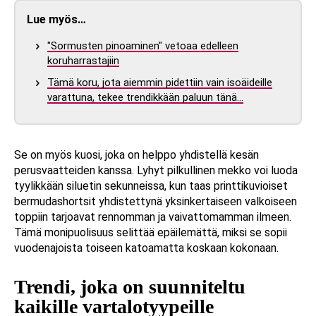
Lue myös…
"Sormusten pinoaminen" vetoaa edelleen
koruharrastajiin
Tämä koru, jota aiemmin pidettiin vain isoäideille
varattuna, tekee trendikkään paluun tänä…
Se on myös kuosi, joka on helppo yhdistellä kesän
perusvaatteiden kanssa. Lyhyt pilkullinen mekko voi luoda
tyylikkään siluetin sekunneissa, kun taas printtikuvioiset
bermudashortsit yhdistettynä yksinkertaiseen valkoiseen
toppiin tarjoavat rennomman ja vaivattomamman ilmeen.
Tämä monipuolisuus selittää epäilemättä, miksi se sopii
vuodenajoista toiseen katoamatta koskaan kokonaan.
Trendi, joka on suunniteltu
kaikille vartalotyypeille