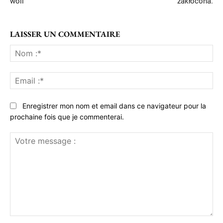
woli
zakłócona.
LAISSER UN COMMENTAIRE
No
:*
Ema
:*
Enregistrer mon nom et email dans ce navigateur pour la
prochaine fois que je commenterai.
Votre