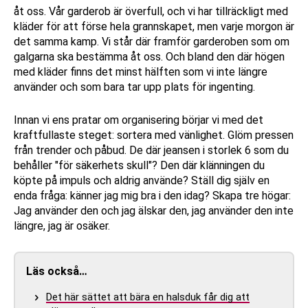
åt oss. Vår garderob är överfull, och vi har tillräckligt med
kläder för att förse hela grannskapet, men varje morgon är
det samma kamp. Vi står där framför garderoben som om
galgarna ska bestämma åt oss. Och bland den där högen
med kläder finns det minst hälften som vi inte längre
använder och som bara tar upp plats för ingenting.
Innan vi ens pratar om organisering börjar vi med det
kraftfullaste steget: sortera med vänlighet. Glöm pressen
från trender och påbud. De där jeansen i storlek 6 som du
behåller "för säkerhets skull"? Den där klänningen du
köpte på impuls och aldrig använde? Ställ dig själv en
enda fråga: känner jag mig bra i den idag? Skapa tre högar:
Jag använder den och jag älskar den, jag använder den inte
längre, jag är osäker.
Läs också…
Det här sättet att bära en halsduk får dig att