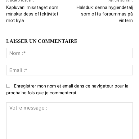
Article précédent
Article suivant
Kapluvan: misstaget som
Halsduk: denna hygiendetalj
minskar dess effektivitet
som ofta försummas på
mot kyla
vintern
LAISSER UN COMMENTAIRE
No
:*
Ema
:*
Enregistrer mon nom et email dans ce navigateur pour la
prochaine fois que je commenterai.