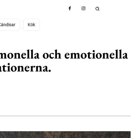
Kändisar
Kök
rmonella och emotionella
ationerna.