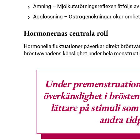
Amning – Mjölkutstötningsreflexen åtföljs a
Ägglossning – Östrogenökningar ökar ömhet 
Hormonernas centrala roll
Hormonella fluktuationer påverkar direkt bröstvå
bröstvävnadens känslighet under hela menstruati
Under premenstruation
överkänslighet i brösten
lättare på stimuli som
andra tidp