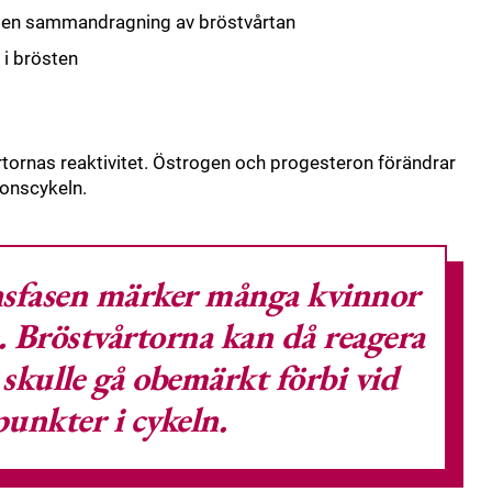
v en sammandragning av bröstvårtan
i brösten
rtornas reaktivitet. Östrogen och progesteron förändrar
onscykeln.
sfasen märker många kvinnor
. Bröstvårtorna kan då reagera
 skulle gå obemärkt förbi vid
unkter i cykeln.