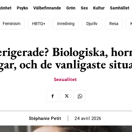
könhet
Psyko
Välbefinnande
Grön
Sex
Kultur
Samhället
Feminism
HBTQ+
Inredning
Djurliv
Resa
 erigerade? Biologiska, ho
gar, och de vanligaste situ
Sexualitet
Stéphanie Petit
24 avril 2026