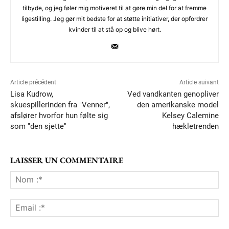
tilbyde, og jeg føler mig motiveret til at gøre min del for at fremme
ligestilling. Jeg gør mit bedste for at støtte initiativer, der opfordrer
kvinder til at stå op og blive hørt.
Article précédent
Article suivant
Lisa Kudrow,
Ved vandkanten genopliver
skuespillerinden fra "Venner",
den amerikanske model
afslører hvorfor hun følte sig
Kelsey Calemine
som "den sjette"
hækletrenden
LAISSER UN COMMENTAIRE
No
:*
Ema
:*