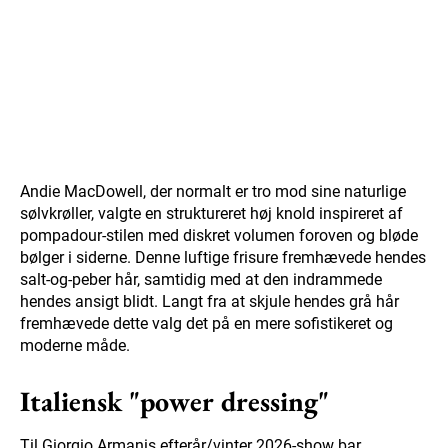
Andie MacDowell, der normalt er tro mod sine naturlige
sølvkrøller, valgte en struktureret høj knold inspireret af
pompadour-stilen med diskret volumen foroven og bløde
bølger i siderne. Denne luftige frisure fremhævede hendes
salt-og-peber hår, samtidig med at den indrammede
hendes ansigt blidt. Langt fra at skjule hendes grå hår
fremhævede dette valg det på en mere sofistikeret og
moderne måde.
Italiensk "power dressing"
Til Giorgio Armanis efterår/vinter 2026-show bar