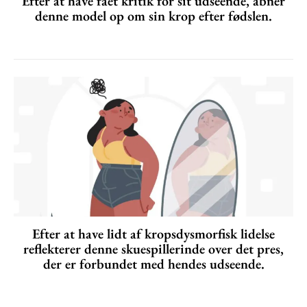
Efter at have fået kritik for sit udseende, åbner
denne model op om sin krop efter fødslen.
Efter at have lidt af kropsdysmorfisk lidelse
reflekterer denne skuespillerinde over det pres,
der er forbundet med hendes udseende.