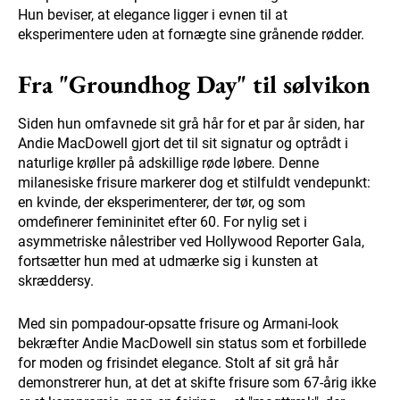
Hun beviser, at elegance ligger i evnen til at
eksperimentere uden at fornægte sine grånende rødder.
Fra "Groundhog Day" til sølvikon
Siden hun omfavnede sit grå hår for et par år siden, har
Andie MacDowell gjort det til sit signatur og optrådt i
naturlige krøller på adskillige røde løbere. Denne
milanesiske frisure markerer dog et stilfuldt vendepunkt:
en kvinde, der eksperimenterer, der tør, og som
omdefinerer femininitet efter 60. For nylig set i
asymmetriske nålestriber ved Hollywood Reporter Gala,
fortsætter hun med at udmærke sig i kunsten at
skræddersy.
Med sin pompadour-opsatte frisure og Armani-look
bekræfter Andie MacDowell sin status som et forbillede
for moden og frisindet elegance. Stolt af sit grå hår
demonstrerer hun, at det at skifte frisure som 67-årig ikke