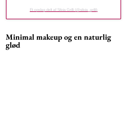
Et opslag delt af Silvia Grilli (@silvia_grilli)
Minimal makeup og en naturlig
glød