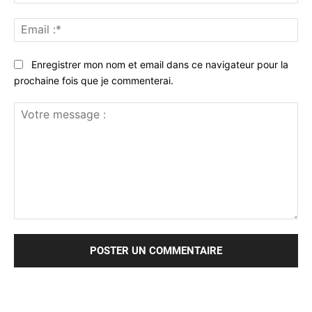
:*
Ema
:*
Enregistrer mon nom et email dans ce navigateur pour la
prochaine fois que je commenterai.
Votre
message
: