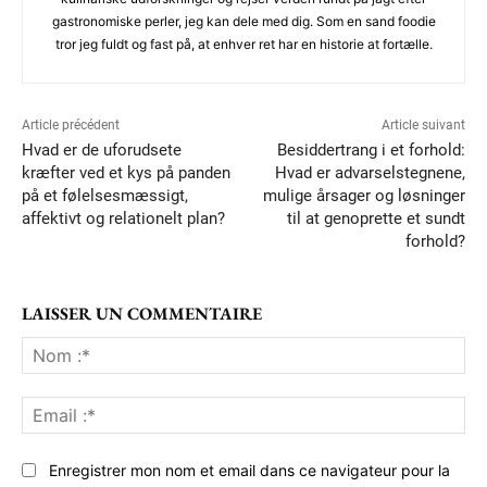
gastronomiske perler, jeg kan dele med dig. Som en sand foodie
tror jeg fuldt og fast på, at enhver ret har en historie at fortælle.
Article précédent
Article suivant
Hvad er de uforudsete
Besiddertrang i et forhold:
kræfter ved et kys på panden
Hvad er advarselstegnene,
på et følelsesmæssigt,
mulige årsager og løsninger
affektivt og relationelt plan?
til at genoprette et sundt
forhold?
LAISSER UN COMMENTAIRE
No
:*
Ema
:*
Enregistrer mon nom et email dans ce navigateur pour la