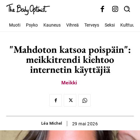
Muoti
Psyko
Kauneus
Vihreä
Terveys
Seksi
Kulttuuri
"Mahdoton katsoa poispäin":
meikkitrendi kiehtoo
internetin käyttäjiä
Meikki
Léa Michel
29 mai 2026