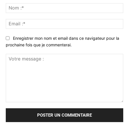
No
:*
Ema
:*
Enregistrer mon nom et email dans ce navigateur pour la
prochaine fois que je commenterai.
Votre
message
: