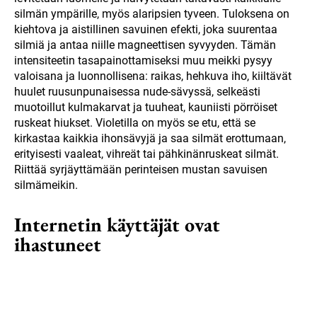
silmän ympärille, myös alaripsien tyveen. Tuloksena on
kiehtova ja aistillinen savuinen efekti, joka suurentaa
silmiä ja antaa niille magneettisen syvyyden. Tämän
intensiteetin tasapainottamiseksi muu meikki pysyy
valoisana ja luonnollisena: raikas, hehkuva iho, kiiltävät
huulet ruusunpunaisessa nude-sävyssä, selkeästi
muotoillut kulmakarvat ja tuuheat, kauniisti pörröiset
ruskeat hiukset. Violetilla on myös se etu, että se
kirkastaa kaikkia ihonsävyjä ja saa silmät erottumaan,
erityisesti vaaleat, vihreät tai pähkinänruskeat silmät.
Riittää syrjäyttämään perinteisen mustan savuisen
silmämeikin.
Internetin käyttäjät ovat
ihastuneet