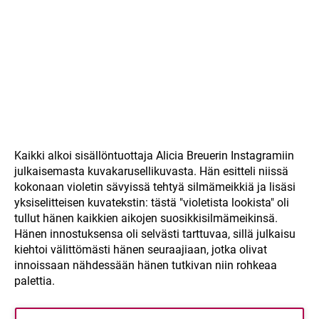
Kaikki alkoi sisällöntuottaja Alicia Breuerin Instagramiin
julkaisemasta kuvakarusellikuvasta. Hän esitteli niissä
kokonaan violetin sävyissä tehtyä silmämeikkiä ja lisäsi
yksiselitteisen kuvatekstin: tästä "violetista lookista" oli
tullut hänen kaikkien aikojen suosikkisilmämeikinsä.
Hänen innostuksensa oli selvästi tarttuvaa, sillä julkaisu
kiehtoi välittömästi hänen seuraajiaan, jotka olivat
innoissaan nähdessään hänen tutkivan niin rohkeaa
palettia.