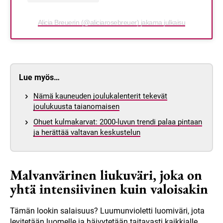
Alicia Breuerin (@aliciarosebreuer) jakama julkaisu
Lue myös…
Nämä kauneuden joulukalenterit tekevät
joulukuusta taianomaisen
Ohuet kulmakarvat: 2000-luvun trendi palaa pintaan
ja herättää valtavan keskustelun
Malvanvärinen liukuväri, joka on
yhtä intensiivinen kuin valoisakin
Tämän lookin salaisuus? Luumunvioletti luomiväri, jota
levitetään luomelle ja häivytetään taitavasti kaikkialle