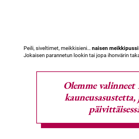
Peili, siveltimet, meikkisieni…
naisen meikkipussi
Jokaisen parannetun lookin tai jopa ihonvärin takana
Olemme valinneet 1
kauneusasustetta, 
päivittäises