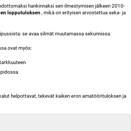
 ehdottomaksi hankinnaksi sen ilmestymisen jälkeen 2010-
isen lopputuloksen
, mikä on erityisen arvostettua seka- ja
kkipussista: se avaa silmät muutamassa sekunnissa.
ssa ovat myös:
 tarkkuuteen
sapidossa
kalut helpottavat, tekevät kaiken eron amatöörituloksen ja