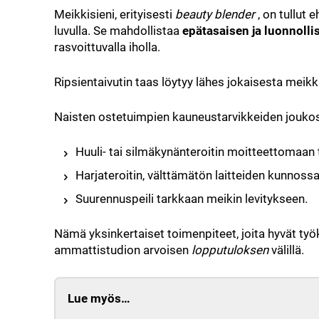
Meikkisieni, erityisesti
beauty blender
, on tullut
luvulla. Se mahdollistaa
epätasaisen ja luonnoll
rasvoittuvalla iholla.
Ripsientaivutin taas löytyy lähes jokaisesta mei
Naisten ostetuimpien kauneustarvikkeiden jouko
Huuli- tai silmäkynänteroitin moitteettomaan
Harjateroitin, välttämätön laitteiden kunnos
Suurennuspeili tarkkaan meikin levitykseen.
Nämä yksinkertaiset toimenpiteet, joita hyvät työ
ammattistudion arvoisen
lopputuloksen
välillä.
Lue myös…