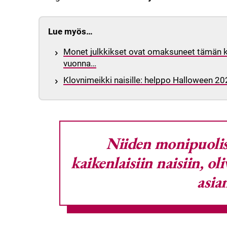
Lue myös…
Monet julkkikset ovat omaksuneet tämän ka
vuonna…
Klovnimeikki naisille: helppo Halloween 202
Niiden monipuolis
kaikenlaisiin naisiin, oli
asia