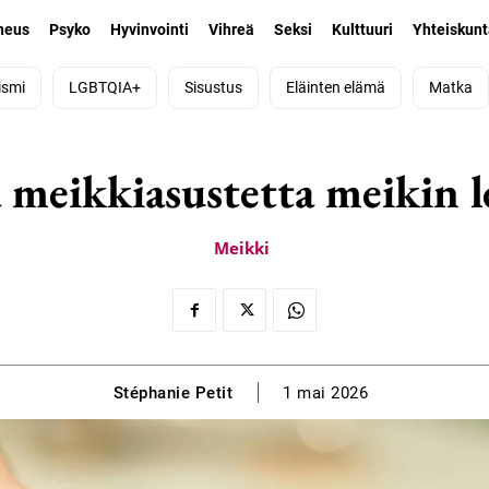
neus
Psyko
Hyvinvointi
Vihreä
Seksi
Kulttuuri
Yhteiskun
ismi
LGBTQIA+
Sisustus
Eläinten elämä
Matka
ä meikkiasustetta meikin l
Meikki
Stéphanie Petit
1 mai 2026