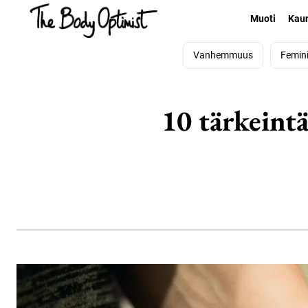
Muoti
Kau
Vanhemmuus
Femin
10 tärkeint