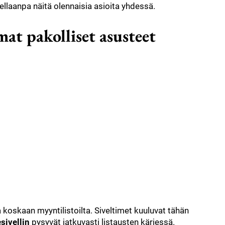
ellaanpa näitä olennaisia asioita yhdessä.
mat pakolliset asusteet
 koskaan myyntilistoilta. Siveltimet kuuluvat tähän
sivellin
pysyvät jatkuvasti listausten kärjessä.