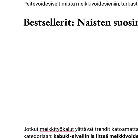
Peitevoidesiveltimistä meikkivoidesieniin, tarkast
Bestsellerit: Naisten suosi
Jotkut
meikkityökalut
ylittävät trendit katoamatta
kategoriaan:
kabuki-sivellin ja litteä meikkivoide