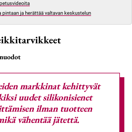
opetusvideoita
 pintaan ja herättää valtavan keskustelun
ikkitarvikkeet
 muodot
iden markkinat kehittyvät
kiksi uudet silikonisienet
ittämisen ilman tuotteen
mikä vähentää jätettä.