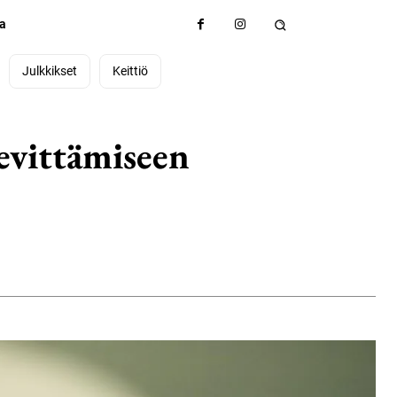
ta
Julkkikset
Keittiö
evittämiseen