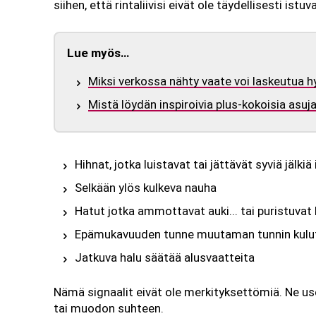
siihen, että rintaliivisi eivät ole täydellisesti istuva
Lue myös…
Miksi verkossa nähty vaate voi laskeutua hyv
Mistä löydän inspiroivia plus-kokoisia asuj
Hihnat, jotka luistavat tai jättävät syviä jälkiä
Selkään ylös kulkeva nauha
Hatut jotka ammottavat auki... tai puristuvat
Epämukavuuden tunne muutaman tunnin kulu
Jatkuva halu säätää alusvaatteita
Nämä signaalit eivät ole merkityksettömiä. Ne u
tai muodon suhteen.