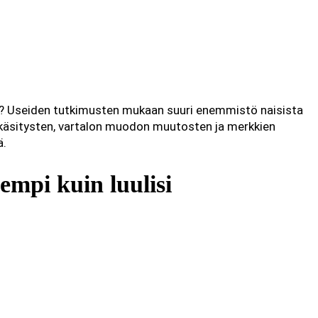
iset? Useiden tutkimusten mukaan suuri enemmistö naisista
nkäsitysten, vartalon muodon muutosten ja merkkien
ä.
mpi kuin luulisi