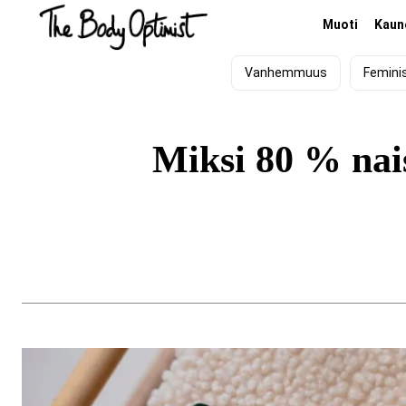
Muoti
Kaun
Vanhemmuus
Femini
Miksi 80 % nais