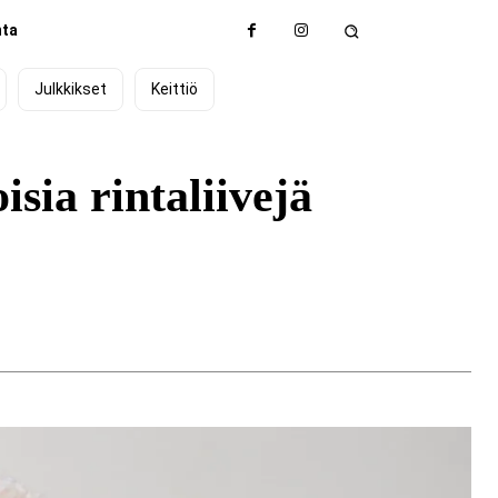
nta
Julkkikset
Keittiö
sia rintaliivejä