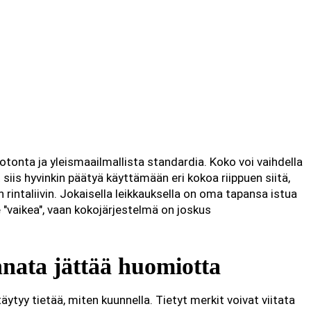
tonta ja yleismaailmallista standardia. Koko voi vaihdella
t siis hyvinkin päätyä käyttämään eri kokoa riippuen siitä,
 rintaliivin. Jokaisella leikkauksella on oma tapansa istua
e "vaikea", vaan kokojärjestelmä on joskus
annata jättää huomiotta
täytyy tietää, miten kuunnella. Tietyt merkit voivat viitata