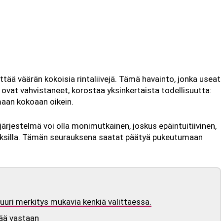
ttää väärän kokoisia rintaliivejä. Tämä havainto, jonka useat
 ovat vahvistaneet, korostaa yksinkertaista todellisuutta:
aan kokoaan oikein.
rjestelmä voi olla monimutkainen, joskus epäintuitiivinen,
stoksilla. Tämän seurauksena saatat päätyä pukeutumaan
 suuri merkitys mukavia kenkiä valittaessa.
mää vastaan