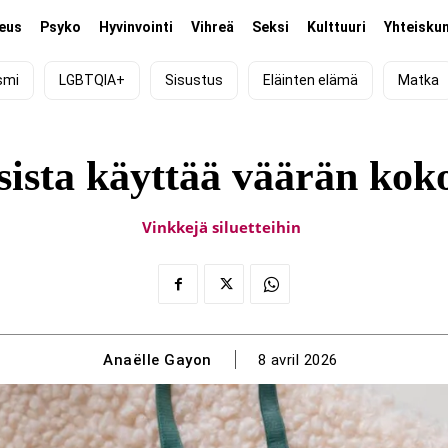
eus
Psyko
Hyvinvointi
Vihreä
Seksi
Kulttuuri
Yhteisku
smi
LGBTQIA+
Sisustus
Eläinten elämä
Matka
ista käyttää väärän kokoi
Vinkkejä siluetteihin
Anaëlle Gayon
8 avril 2026