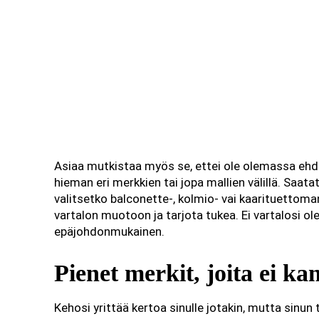
Asiaa mutkistaa myös se, ettei ole olemassa ehdo
hieman eri merkkien tai jopa mallien välillä. Saata
valitsetko balconette-, kolmio- vai kaarituettoman
vartalon muotoon ja tarjota tukea. Ei vartalosi ol
epäjohdonmukainen.
Pienet merkit, joita ei k
Kehosi yrittää kertoa sinulle jotakin, mutta sinun 