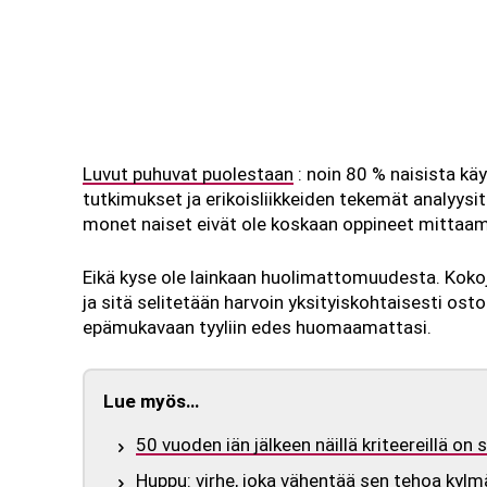
Luvut puhuvat puolestaan
: noin 80 % naisista käy
tutkimukset ja erikoisliikkeiden tekemät analyysit
monet naiset eivät ole koskaan oppineet mittaam
Eikä kyse ole lainkaan huolimattomuudesta. Kokojä
ja sitä selitetään harvoin yksityiskohtaisesti o
epämukavaan tyyliin edes huomaamattasi.
Lue myös…
50 vuoden iän jälkeen näillä kriteereillä on
Huppu: virhe, joka vähentää sen tehoa kyl