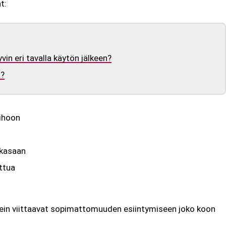
t:
in eri tavalla käytön jälkeen?
a?
 ihoon
 kasaan
ttua
sein viittaavat sopimattomuuden esiintymiseen joko koon