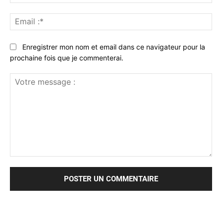
:*
Ema
:*
Enregistrer mon nom et email dans ce navigateur pour la
prochaine fois que je commenterai.
Votre
message
: