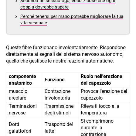
Secondo un sessuologo, ecco 7 cose che ogni
coppia dovrebbe sapere
Perché tenersi per mano potrebbe migliorare la tua
vita sessuale
Queste fibre funzionano involontariamente. Rispondono
direttamente ai segnali del sistema nervoso autonomo,
quello che gestisce le nostre reazioni automatiche.
componente
Ruolo nell'erezione
Funzione
anatomico
del capezzolo
muscolo
Contrazione
Provoca l'erezione del
areolare
involontaria
capezzolo
Terminazioni
Trasmissione
Rileva il tocco e la
nervose
degli stimoli
temperatura
Si comprimono
Dotti
Trasporto del
durante la
galattofori
latte
contrazione