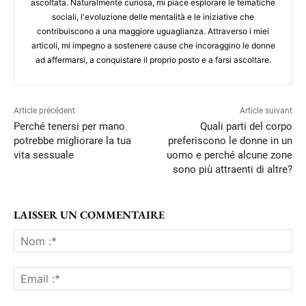
ascoltata. Naturalmente curiosa, mi piace esplorare le tematiche
sociali, l'evoluzione delle mentalità e le iniziative che
contribuiscono a una maggiore uguaglianza. Attraverso i miei
articoli, mi impegno a sostenere cause che incoraggino le donne
ad affermarsi, a conquistare il proprio posto e a farsi ascoltare.
Article précédent
Article suivant
Perché tenersi per mano
Quali parti del corpo
potrebbe migliorare la tua
preferiscono le donne in un
vita sessuale
uomo e perché alcune zone
sono più attraenti di altre?
LAISSER UN COMMENTAIRE
No
:*
Ema
:*