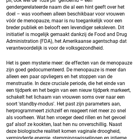
pil, ook wel de "roze pil" genoemd – een
gendergerelateerde naam die al een hint geeft over het
doel – was voorheen alleen beschikbaar voor vrouwen
vóór de menopauze, maar is nu toegankelijk voor een
breder publiek en belooft een levendiger seksleven. Dit
initiatief is mogelijk gemaakt dankzij de Food and Drug
Administration (FDA), het Amerikaanse agentschap dat
verantwoordelijk is voor de volksgezondheid.
Het is geen mysterie meer: de effecten van de menopauze
zijn goed gedocumenteerd. De menopauze is meer dan
alleen een paar opvliegers en het stoppen van de
menstruatie. In deze cruciale periode, die het einde van
een tijdperk en het begin van een nieuw tijdperk markeert,
schakelt het lichaam van vrouwen soms over naar een
soort 'standby-modus'. Het past zijn parameters aan,
herprogrammeert zichzelf en reageert niet meer zo snel
als voorheen. Wat hen vroeger deed rillen en het gevoel
gaf alsof ze kookten, laat hen nu onverschillig. Naast
deze biologische realiteit komen vaginale droogheid,
verminderde energie, stemmingswisselingen en intieme