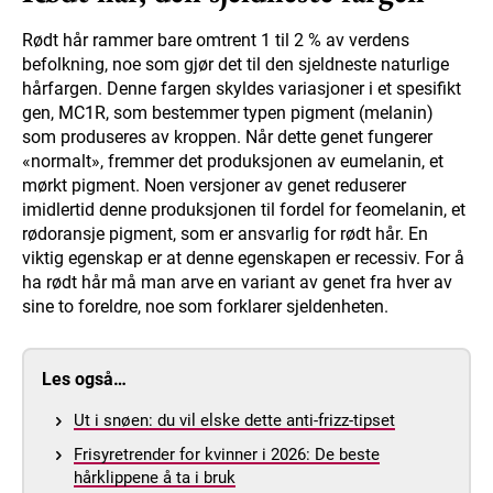
Rødt hår rammer bare omtrent 1 til 2 % av verdens
befolkning, noe som gjør det til den sjeldneste naturlige
hårfargen. Denne fargen skyldes variasjoner i et spesifikt
gen, MC1R, som bestemmer typen pigment (melanin)
som produseres av kroppen. Når dette genet fungerer
«normalt», fremmer det produksjonen av eumelanin, et
mørkt pigment. Noen versjoner av genet reduserer
imidlertid denne produksjonen til fordel for feomelanin, et
rødoransje pigment, som er ansvarlig for rødt hår. En
viktig egenskap er at denne egenskapen er recessiv. For å
ha rødt hår må man arve en variant av genet fra hver av
sine to foreldre, noe som forklarer sjeldenheten.
Les også…
Ut i snøen: du vil elske dette anti-frizz-tipset
Frisyretrender for kvinner i 2026: De beste
hårklippene å ta i bruk