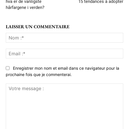
hva er de vanligste
15 tendances à adopter
hårfargene i verden?
LAISSER UN COMMENTAIRE
No
:*
Ema
:*
Enregistrer mon nom et email dans ce navigateur pour la
prochaine fois que je commenterai.