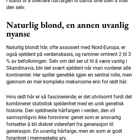
i stand til å overføre hårfargen til barna sine uten å vise
den selv.
Naturlig blond, en annen uvanlig
nyanse
Naturlig blondt hår, ofte assosiert med Nord-Europa, er
også sjeldent på verdensbasis, og rammer omtrent 2 til 3
% av befolkningen. Selv om det ser ut til å være vanlig i
Skandinavia, blir det svært sjeldent når man vurderer alle
kontinenter. Her spiller genetikk igjen en sentral rolle, men
gjennom en mer kompleks mekanisme enn for rødt hår.
Hvis rødt hår er så fascinerende, er det utvilsomt fordi det
kombinerer statistisk sjeldenhet med en unik genetisk
historie. Den sjeldneste hårfargen i verden, den vil
sannsynligvis ikke forsvinne: genet som er ansvarlig
fortsetter å bli diskret videreført fra generasjon til
generasjon. En uvanlig hårfarge, men en som er godt
forankret i menneskelig arv.