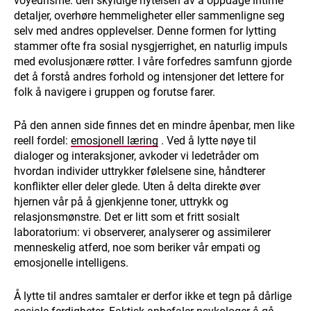
voyeurisme: den skyldige nytelsen av å oppdage intime
detaljer, overhøre hemmeligheter eller sammenligne seg
selv med andres opplevelser. Denne formen for lytting
stammer ofte fra sosial nysgjerrighet, en naturlig impuls
med evolusjonære røtter. I våre forfedres samfunn gjorde
det å forstå andres forhold og intensjoner det lettere for
folk å navigere i gruppen og forutse farer.
På den annen side finnes det en mindre åpenbar, men like
reell fordel:
emosjonell læring
. Ved å lytte nøye til
dialoger og interaksjoner, avkoder vi ledetråder om
hvordan individer uttrykker følelsene sine, håndterer
konflikter eller deler glede. Uten å delta direkte øver
hjernen vår på å gjenkjenne toner, uttrykk og
relasjonsmønstre. Det er litt som et fritt sosialt
laboratorium: vi observerer, analyserer og assimilerer
menneskelig atferd, noe som beriker vår empati og
emosjonelle intelligens.
Å lytte til andres samtaler er derfor ikke et tegn på dårlige