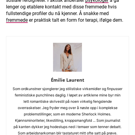
sosiale ferdigheter. Faktisk anbefaler
psykologer
å gå
lenger og etablere kontakt med disse fremmede hvis
fullstendige profiler du nå kjenner. Å snakke med
fremmede
er praktisk talt en form for terapi, ifølge dem.
Émilie Laurent
Som ordkunstner sjonglerer jeg stilistiske virkemidler og finpusser
feministiske punchlines daglig. I løpet av artiklene mine byr min
lett romantiske skrivestil på noen virkelig fengslende
overraskelser. Jeg fryder meg over å nøste opp i komplekse
problemstillinger, som en moderne Sherlock Holmes.
Kjønnsminoriteter, likestilling, kroppsmangfold ... Som journalist
på kanten dykker jeg hodestups ned i temaer som tenner debatt.
Som arbeidsnarkoman blir tastaturet mitt ofte satt på prøve.