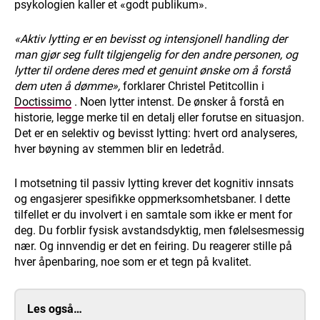
psykologien kaller et «godt publikum».
«Aktiv lytting er en bevisst og intensjonell handling der
man gjør seg fullt tilgjengelig for den andre personen, og
lytter til ordene deres med et genuint ønske om å forstå
dem uten å dømme»,
forklarer Christel Petitcollin i
Doctissimo
. Noen lytter intenst. De ønsker å forstå en
historie, legge merke til en detalj eller forutse en situasjon.
Det er en selektiv og bevisst lytting: hvert ord analyseres,
hver bøyning av stemmen blir en ledetråd.
I motsetning til passiv lytting krever det kognitiv innsats
og engasjerer spesifikke oppmerksomhetsbaner. I dette
tilfellet er du involvert i en samtale som ikke er ment for
deg. Du forblir fysisk avstandsdyktig, men følelsesmessig
nær. Og innvendig er det en feiring. Du reagerer stille på
hver åpenbaring, noe som er et tegn på kvalitet.
Les også…