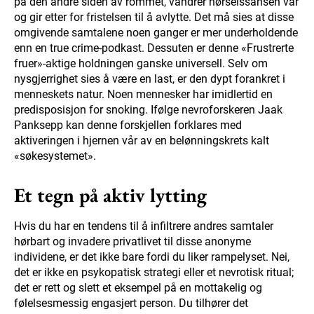
på den andre siden av rommet, vandrer hørselssansen vår
og gir etter for fristelsen til å avlytte. Det må sies at disse
omgivende samtalene noen ganger er mer underholdende
enn en true crime-podkast. Dessuten er denne «Frustrerte
fruer»-aktige holdningen ganske universell. Selv om
nysgjerrighet sies å være en last, er den dypt forankret i
menneskets natur. Noen mennesker har imidlertid en
predisposisjon for snoking. Ifølge nevroforskeren Jaak
Panksepp kan denne forskjellen forklares med
aktiveringen i hjernen vår av en belønningskrets kalt
«søkesystemet».
Et tegn på aktiv lytting
Hvis du har en tendens til å infiltrere andres samtaler
hørbart og invadere privatlivet til disse anonyme
individene, er det ikke bare fordi du liker rampelyset. Nei,
det er ikke en psykopatisk strategi eller et nevrotisk ritual;
det er rett og slett et eksempel på en mottakelig og
følelsesmessig engasjert person. Du tilhører det