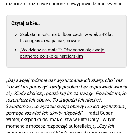
rozpocznij rozmowę i porusz niewypowiedziane kwestie.
Czytaj także…
Szukała miłości na billboardach: w wieku 42 lat
Lisa ogłasza wspaniałą nowinę.
„Wyjdziesz za mnie?”: Oświadcza się swojej
partnerce po skoku narciarskim
„Daj swojej rodzinie dar wysłuchania ich skarg, choć raz.
Pozwól im poruszyć każdy problem bez usprawiedliwiania
się. Kiedy skończą, podziękuj im za uwagę. Powiedz im, że
rozumiesz ich obawy. To złagodzi ich niechęć.
Świadomość, że wyrazili swoje obawy i że ich wysłuchałeś,
pomaga rozwiać ich ukryty niepokój” –
radzi Susan
Winter, ekspertka ds. małżeństw w
Elite Daily
. W tym
momencie możesz rozpocząć autorefleksję.
„Czy ich
argumenty są słuszne? W ich obawach może być ziarno