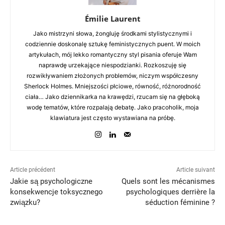
Émilie Laurent
Jako mistrzyni słowa, żongluję środkami stylistycznymi i
codziennie doskonalę sztukę feministycznych puent. W moich
artykułach, mój lekko romantyczny styl pisania oferuje Wam
naprawdę urzekające niespodzianki. Rozkoszuję się
rozwikływaniem złożonych problemów, niczym współczesny
Sherlock Holmes. Mniejszości płciowe, równość, różnorodność
ciała… Jako dziennikarka na krawędzi, rzucam się na głęboką
wodę tematów, które rozpalają debatę. Jako pracoholik, moja
klawiatura jest często wystawiana na próbę.
Article précédent
Article suivant
Jakie są psychologiczne
Quels sont les mécanismes
konsekwencje toksycznego
psychologiques derrière la
związku?
séduction féminine ?