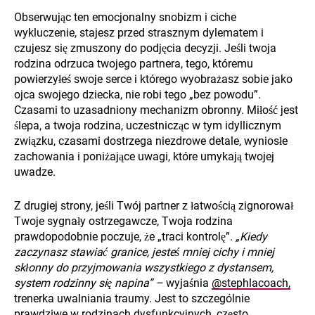
Obserwując ten emocjonalny snobizm i ciche
wykluczenie, stajesz przed strasznym dylematem i
czujesz się zmuszony do podjęcia decyzji. Jeśli twoja
rodzina odrzuca twojego partnera, tego, któremu
powierzyłeś swoje serce i którego wyobrażasz sobie jako
ojca swojego dziecka, nie robi tego „bez powodu”.
Czasami to uzasadniony mechanizm obronny. Miłość jest
ślepa, a twoja rodzina, uczestnicząc w tym idyllicznym
związku, czasami dostrzega niezdrowe detale, wyniosłe
zachowania i poniżające uwagi, które umykają twojej
uwadze.
Z drugiej strony, jeśli Twój partner z łatwością zignorował
Twoje sygnały ostrzegawcze, Twoja rodzina
prawdopodobnie poczuje, że „traci kontrolę”.
„Kiedy
zaczynasz stawiać granice, jesteś mniej cichy i mniej
skłonny do przyjmowania wszystkiego z dystansem,
system rodzinny się napina” –
wyjaśnia
@stephlacoach,
trenerka uwalniania traumy. Jest to szczególnie
prawdziwe w rodzinach dysfunkcyjnych, często