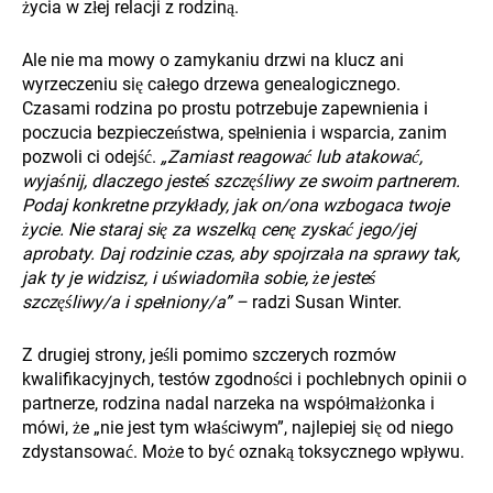
życia w złej relacji z rodziną.
Ale nie ma mowy o zamykaniu drzwi na klucz ani
wyrzeczeniu się całego drzewa genealogicznego.
Czasami rodzina po prostu potrzebuje zapewnienia i
poczucia bezpieczeństwa, spełnienia i wsparcia, zanim
pozwoli ci odejść.
„Zamiast reagować lub atakować,
wyjaśnij, dlaczego jesteś szczęśliwy ze swoim partnerem.
Podaj konkretne przykłady, jak on/ona wzbogaca twoje
życie. Nie staraj się za wszelką cenę zyskać jego/jej
aprobaty. Daj rodzinie czas, aby spojrzała na sprawy tak,
jak ty je widzisz, i uświadomiła sobie, że jesteś
szczęśliwy/a i spełniony/a” –
radzi Susan Winter.
Z drugiej strony, jeśli pomimo szczerych rozmów
kwalifikacyjnych, testów zgodności i pochlebnych opinii o
partnerze, rodzina nadal narzeka na współmałżonka i
mówi, że „nie jest tym właściwym”, najlepiej się od niego
zdystansować. Może to być oznaką toksycznego wpływu.