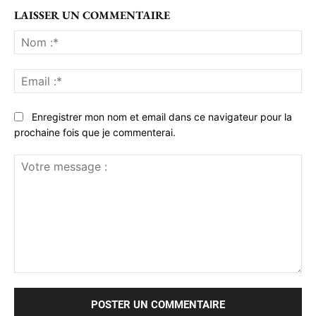
LAISSER UN COMMENTAIRE
No
:*
Ema
:*
Enregistrer mon nom et email dans ce navigateur pour la
prochaine fois que je commenterai.
Votre
message
: