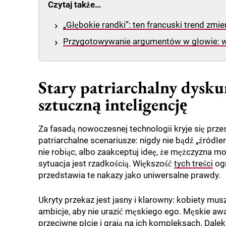
Czytaj także…
„Głębokie randki”: ten francuski trend zmi
Przygotowywanie argumentów w głowie: w
Stary patriarchalny dysku
sztuczną inteligencję
Za fasadą nowoczesnej technologii kryje się przes
patriarchalne scenariusze: nigdy nie bądź „źródłe
nie robiąc, albo zaakceptuj ideę, że mężczyzna m
sytuacja jest rzadkością. Większość
tych treści
ogr
przedstawia te nakazy jako uniwersalne prawdy.
Ukryty przekaz jest jasny i klarowny: kobiety mus
ambicje, aby nie urazić męskiego ego. Męskie awat
przeciwne płcie i grają na ich kompleksach. Dalek