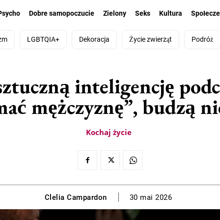
Psycho
Dobre samopoczucie
Zielony
Seks
Kultura
Społecz
zm
LGBTQIA+
Dekoracja
Życie zwierząt
Podróż
ztuczną inteligencję podca
mać mężczyznę”, budzą ni
Kochaj życie
Clelia Campardon
30 mai 2026