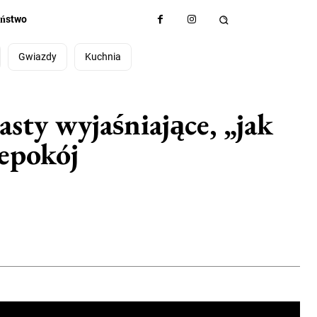
eństwo
Gwiazdy
Kuchnia
sty wyjaśniające, „jak
epokój