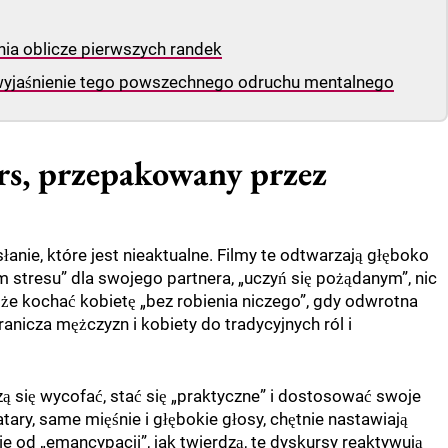
enia oblicze pierwszych randek
yjaśnienie tego powszechnego odruchu mentalnego
rs, przepakowany przez
łanie, które jest nieaktualne. Filmy te odtwarzają głęboko
m stresu” dla swojego partnera, „uczyń się pożądanym”, nic
oże kochać kobietę „bez robienia niczego”, gdy odwrotna
anicza mężczyzn i kobiety do tradycyjnych ról i
zą się wycofać, stać się „praktyczne” i dostosować swoje
ary, same mięśnie i głębokie głosy, chętnie nastawiają
ie od „emancypacji”, jak twierdzą, te dyskursy reaktywują