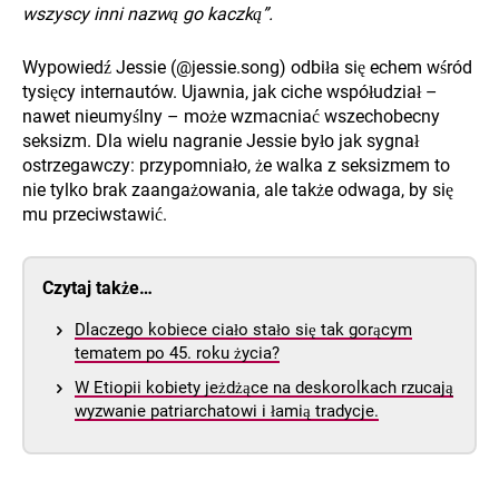
wszyscy inni nazwą go kaczką”.
Wypowiedź Jessie (@jessie.song) odbiła się echem wśród
tysięcy internautów. Ujawnia, jak ciche współudział –
nawet nieumyślny – może wzmacniać wszechobecny
seksizm. Dla wielu nagranie Jessie było jak sygnał
ostrzegawczy: przypomniało, że walka z seksizmem to
nie tylko brak zaangażowania, ale także odwaga, by się
mu przeciwstawić.
Czytaj także…
Dlaczego kobiece ciało stało się tak gorącym
tematem po 45. roku życia?
W Etiopii kobiety jeżdżące na deskorolkach rzucają
wyzwanie patriarchatowi i łamią tradycje.