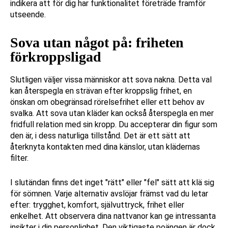
indikera att för dig har funktionalitet företräde framför
utseende.
Sova utan något på: friheten
förkroppsligad
Slutligen väljer vissa människor att sova nakna. Detta val
kan återspegla en strävan efter kroppslig frihet, en
önskan om obegränsad rörelsefrihet eller ett behov av
svalka. Att sova utan kläder kan också återspegla en mer
fridfull relation med sin kropp. Du accepterar din figur som
den är, i dess naturliga tillstånd. Det är ett sätt att
återknyta kontakten med dina känslor, utan klädernas
filter.
I slutändan finns det inget "rätt" eller "fel" sätt att klä sig
för sömnen. Varje alternativ avslöjar främst vad du letar
efter: trygghet, komfort, självuttryck, frihet eller
enkelhet. Att observera dina nattvanor kan ge intressanta
insikter i din personlighet. Den viktigaste poängen är dock