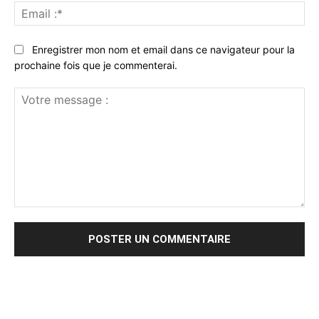
Ema
:*
Enregistrer mon nom et email dans ce navigateur pour la
prochaine fois que je commenterai.
Votre
message
: