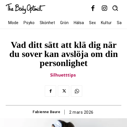
Mode
Psyko
Skönhet
Grön
Hälsa
Sex
Kultur
Samh
Vad ditt sätt att klä dig när
du sover kan avslöja om din
personlighet
Silhuetttips
Fabienne Baure
2 mars 2026