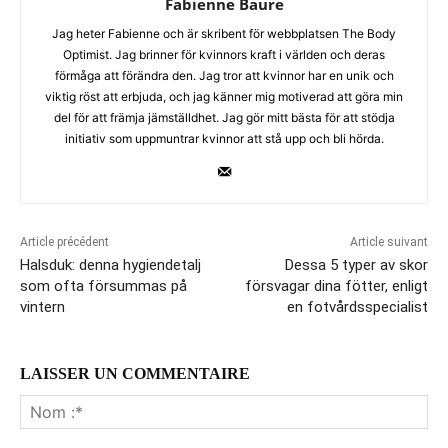
Fabienne Baure
Jag heter Fabienne och är skribent för webbplatsen The Body
Optimist. Jag brinner för kvinnors kraft i världen och deras
förmåga att förändra den. Jag tror att kvinnor har en unik och
viktig röst att erbjuda, och jag känner mig motiverad att göra min
del för att främja jämställdhet. Jag gör mitt bästa för att stödja
initiativ som uppmuntrar kvinnor att stå upp och bli hörda.
Article précédent
Article suivant
Halsduk: denna hygiendetalj
Dessa 5 typer av skor
som ofta försummas på
försvagar dina fötter, enligt
vintern
en fotvårdsspecialist
LAISSER UN COMMENTAIRE
No
:*