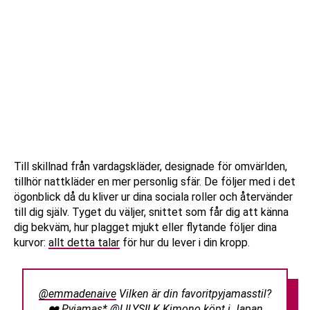
Till skillnad från vardagskläder, designade för omvärlden,
tillhör nattkläder en mer personlig sfär. De följer med i det
ögonblick då du kliver ur dina sociala roller och återvänder
till dig själv. Tyget du väljer, snittet som får dig att känna
dig bekväm, hur plagget mjukt eller flytande följer dina
kurvor:
allt detta talar
för hur du lever i din kropp.
@emmadenaive
Vilken är din favoritpyjamasstil?
❤️ Pyjamas* @LILYSILK Kimono köpt i Japan