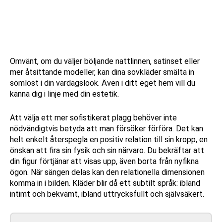
Omvänt, om du väljer böljande nattlinnen, satinset eller
mer åtsittande modeller, kan dina sovkläder smälta in
sömlöst i din vardagslook. Även i ditt eget hem vill du
känna dig i linje med din estetik.
Att välja ett mer sofistikerat plagg behöver inte
nödvändigtvis betyda att man försöker förföra. Det kan
helt enkelt återspegla en positiv relation till sin kropp, en
önskan att fira sin fysik och sin närvaro. Du bekräftar att
din figur förtjänar att visas upp, även borta från nyfikna
ögon. När sängen delas kan den relationella dimensionen
komma in i bilden. Kläder blir då ett subtilt språk: ibland
intimt och bekvämt, ibland uttrycksfullt och självsäkert.