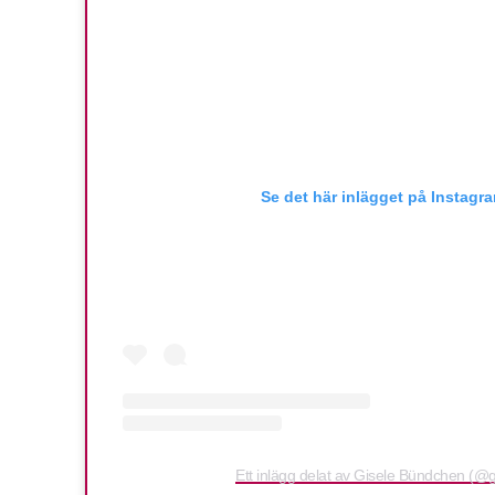
Se det här inlägget på Instagr
Ett inlägg delat av Gisele Bündchen (@g