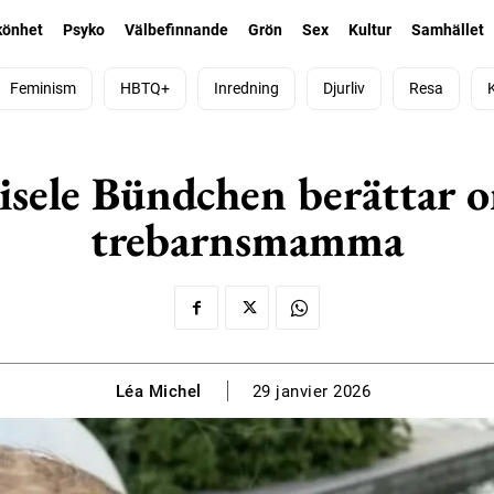
könhet
Psyko
Välbefinnande
Grön
Sex
Kultur
Samhället
Feminism
HBTQ+
Inredning
Djurliv
Resa
Gisele Bündchen berättar 
trebarnsmamma
Léa Michel
29 janvier 2026