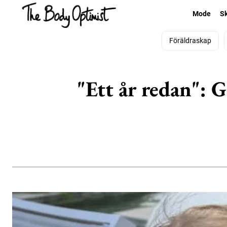
Mode
S
Föräldraskap
"Ett år redan": 