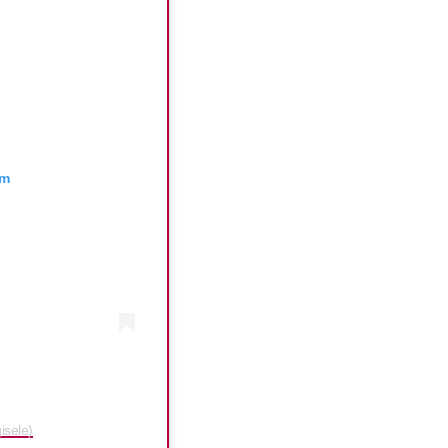
am
isele)