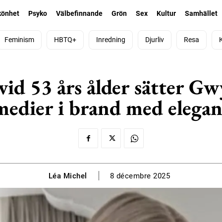
könhet
Psyko
Välbefinnande
Grön
Sex
Kultur
Samhället
Feminism
HBTQ+
Inredning
Djurliv
Resa
vid 53 års ålder sätter Gw
medier i brand med elegan
Léa Michel
8 décembre 2025