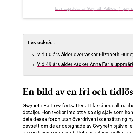
Ett inlägg delat av Gwyneth Paltrow (@gwyn
Läs också…
Vid 60 års ålder överraskar Elizabeth Hurle
Vid 49 års ålder väcker Anna Faris uppmärk
En bild av en fri och tidlö
Gwyneth Paltrow fortsätter att fascinera allmänh
detaljer. Hon tvekar inte att visa sig själv som hon
dela dessa foton utan överdriven iscensättning hy
oavsett om de är designade av Gwyneth själv eller 
om en kvinna som har hittat sin balans mellan gla