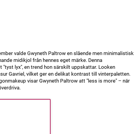
ecember valde Gwyneth Paltrow en slående men minimalistisk
chande midikjol från hennes eget märke. Denna
"tyst lyx", en trend hon särskilt uppskattar. Looken
Gavriel, vilket ger en delikat kontrast till vinterpaletten.
 ögonmakeup visar Gwyneth Paltrow att "less is more" – när
överdriva.