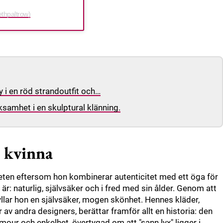
ethpaltrow)
y i en röd strandoutfit och…
samhet i en skulptural klänning.
s kvinna
eten eftersom hon kombinerar autenticitet med ett öga för
 är: naturlig, självsäker och i fred med sin ålder. Genom att
llar hon en självsäker, mogen skönhet. Hennes kläder,
av andra designers, berättar framför allt en historia: den
mour och enkelhet, övertygad om att "sann lyx" ligger i