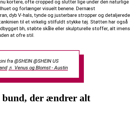
nu kortere, ofte cropped og slutter lige under den naturlige
silhuet og forlænger visuelt benene. Dernæst
ran, dyb V-hals, tynde og justerbare stropper og detaljerede
nkinien til et virkelig stilfuldt stykke tøj. Støtten har også
bygget bh, støbte skåle eller skulpturelle stoffer, alt imens
den at ofre stil.
kini fra @SHEIN @SHEIN US
rand
♬ Venus og Blomst - Austin
 bund, der ændrer alt