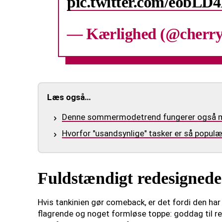
pic.twitter.com/eobLD
— Kærlighed (@cherr
Læs også…
Denne sommermodetrend fungerer også midt
Hvorfor "usandsynlige" tasker er så populæ
Fuldstændigt redesignede
Hvis tankinien gør comeback, er det fordi den ha
flagrende og noget formløse toppe: goddag til re