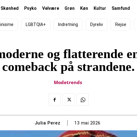
Skønhed
Psyko
Velvære
Grøn
Køn
Kultur
Samfund
inisme
LGBTQIA+
Indretning
Dyreliv
Rejse
oderne og flatterende end
comeback på strandene.
Modetrends
Julia Perez
13 mai 2026