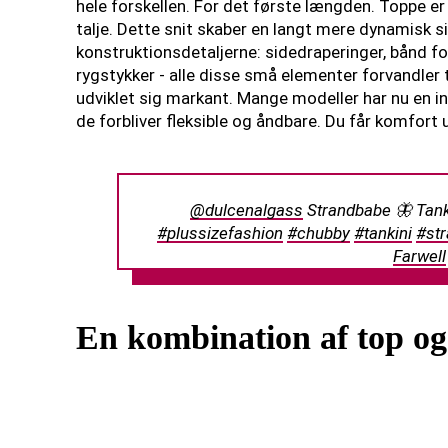
hele forskellen. For det første længden. Toppe er 
talje. Dette snit skaber en langt mere dynamisk 
konstruktionsdetaljerne: sidedraperinger, bånd fo
rygstykker - alle disse små elementer forvandler ta
udviklet sig markant. Mange modeller har nu en ind
de forbliver fleksible og åndbare. Du får komfort u
@dulcenalgass
Strandbabe 🦋 Tan
#plussizefashion
#chubby
#tankini
#st
Farwell
En kombination af top og