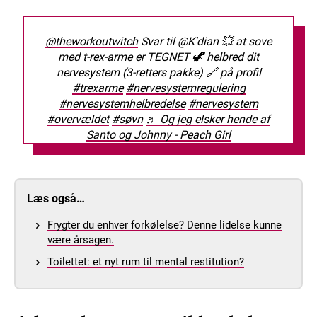
@theworkoutwitch
Svar til @K'dian 💥 at sove
med t-rex-arme er TEGNET 🦖 helbred dit
nervesystem (3-retters pakke) 🔗 på profil
#trexarme
#nervesystemregulering
#nervesystemhelbredelse
#nervesystem
#overvældet
#søvn
♬ Og jeg elsker hende af
Santo og Johnny - Peach Girl
Læs også…
Frygter du enhver forkølelse? Denne lidelse kunne
være årsagen.
Toilettet: et nyt rum til mental restitution?