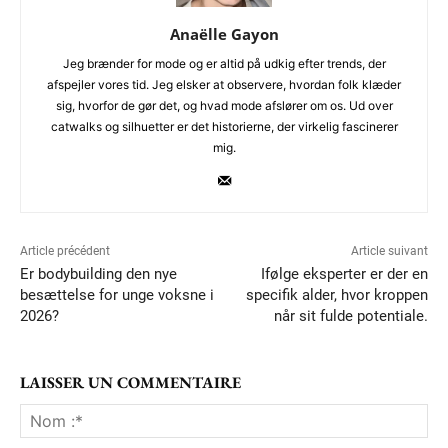
Anaëlle Gayon
Jeg brænder for mode og er altid på udkig efter trends, der
afspejler vores tid. Jeg elsker at observere, hvordan folk klæder
sig, hvorfor de gør det, og hvad mode afslører om os. Ud over
catwalks og silhuetter er det historierne, der virkelig fascinerer
mig.
Article précédent
Article suivant
Er bodybuilding den nye
Ifølge eksperter er der en
besættelse for unge voksne i
specifik alder, hvor kroppen
2026?
når sit fulde potentiale.
LAISSER UN COMMENTAIRE
No
:*