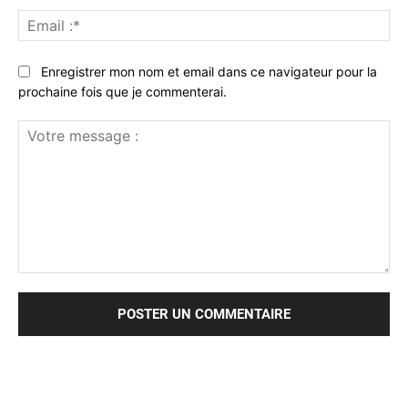
Ema
:*
Enregistrer mon nom et email dans ce navigateur pour la
prochaine fois que je commenterai.
Votre
message
: