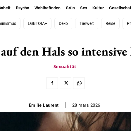
önheit
Psycho
Wohlbefinden
Grün
Sex
Kultur
Gesellschaf
minismus
LGBTQIA+
Deko
Tierwelt
Reise
Pr
auf den Hals so intensiv
Sexualität
Émilie Laurent
28 mars 2026