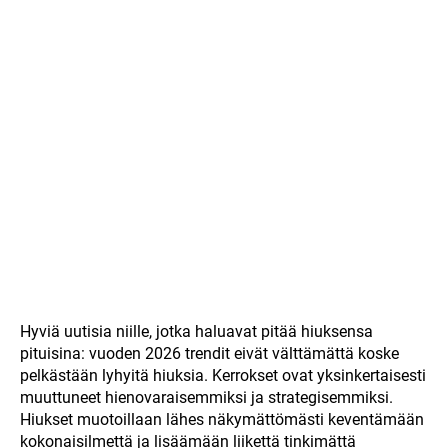
Hyviä uutisia niille, jotka haluavat pitää hiuksensa
pituisina: vuoden 2026 trendit eivät välttämättä koske
pelkästään lyhyitä hiuksia. Kerrokset ovat yksinkertaisesti
muuttuneet hienovaraisemmiksi ja strategisemmiksi.
Hiukset muotoillaan lähes näkymättömästi keventämään
kokonaisilmettä ja lisäämään liikettä tinkimättä