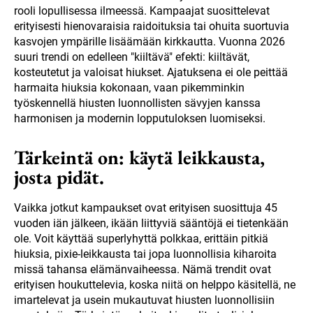
rooli lopullisessa ilmeessä. Kampaajat suosittelevat
erityisesti hienovaraisia raidoituksia tai ohuita suortuvia
kasvojen ympärille lisäämään kirkkautta. Vuonna 2026
suuri trendi on edelleen "kiiltävä" efekti: kiiltävät,
kosteutetut ja valoisat hiukset. Ajatuksena ei ole peittää
harmaita hiuksia kokonaan, vaan pikemminkin
työskennellä hiusten luonnollisten sävyjen kanssa
harmonisen ja modernin lopputuloksen luomiseksi.
Tärkeintä on: käytä leikkausta,
josta pidät.
Vaikka jotkut kampaukset ovat erityisen suosittuja 45
vuoden iän jälkeen, ikään liittyviä sääntöjä ei tietenkään
ole. Voit käyttää superlyhyttä polkkaa, erittäin pitkiä
hiuksia, pixie-leikkausta tai jopa luonnollisia kiharoita
missä tahansa elämänvaiheessa. Nämä trendit ovat
erityisen houkuttelevia, koska niitä on helppo käsitellä, ne
imartelevat ja usein mukautuvat hiusten luonnollisiin