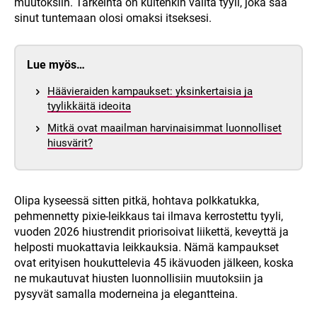
muutoksiin. Tärkeintä on kuitenkin valita tyyli, joka saa
sinut tuntemaan olosi omaksi itseksesi.
Lue myös…
Häävieraiden kampaukset: yksinkertaisia ja
tyylikkäitä ideoita
Mitkä ovat maailman harvinaisimmat luonnolliset
hiusvärit?
Olipa kyseessä sitten pitkä, hohtava polkkatukka,
pehmennetty pixie-leikkaus tai ilmava kerrostettu tyyli,
vuoden 2026 hiustrendit priorisoivat liikettä, keveyttä ja
helposti muokattavia leikkauksia. Nämä kampaukset
ovat erityisen houkuttelevia 45 ikävuoden jälkeen, koska
ne mukautuvat hiusten luonnollisiin muutoksiin ja
pysyvät samalla moderneina ja elegantteina.