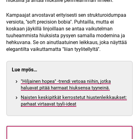
hiuksilla ja antaa hiuksille pehmeämmän ilmeen.
Kampaajat arvostavat erityisesti sen strukturoidumpaa
versiota, "soft precision bobia". Puhtailla, mutta ei
koskaan jäykillä linjoillaan se antaa vaikutelman
tuuheammista hiuksista pysyen samalla modernina ja
hehkuvana. Se on ainutlaatuinen leikkaus, joka näyttää
elegantilta vaikuttamatta "liian tyylitellyltä".
Lue myös…
"Hiljainen hopea" -trendi vetoaa niihin, jotka
haluavat pitää harmaat hiuksensa tyyneinä.
Naisten keskipitkät kerrostetut hiustenleikkaukset:
parhaat virtaavat tyyli-ideat