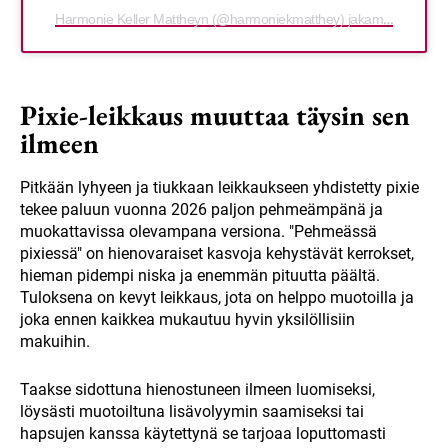
Harmonie Keller Mattheyn (@harmoniekmatthey) jakama julkaisu
Pixie-leikkaus muuttaa täysin sen
ilmeen
Pitkään lyhyeen ja tiukkaan leikkaukseen yhdistetty pixie
tekee paluun vuonna 2026 paljon pehmeämpänä ja
muokattavissa olevampana versiona. "Pehmeässä
pixiessä" on hienovaraiset kasvoja kehystävät kerrokset,
hieman pidempi niska ja enemmän pituutta päältä.
Tuloksena on kevyt leikkaus, jota on helppo muotoilla ja
joka ennen kaikkea mukautuu hyvin yksilöllisiin
makuihin.
Taakse sidottuna hienostuneen ilmeen luomiseksi,
löysästi muotoiltuna lisävolyymin saamiseksi tai
hapsujen kanssa käytettynä se tarjoaa loputtomasti