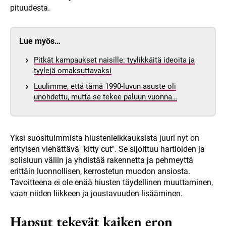
pituudesta.
Lue myös…
Pitkät kampaukset naisille: tyylikkäitä ideoita ja
tyylejä omaksuttavaksi
Luulimme, että tämä 1990-luvun asuste oli
unohdettu, mutta se tekee paluun vuonna…
Yksi suosituimmista hiustenleikkauksista juuri nyt on
erityisen viehättävä "kitty cut". Se sijoittuu hartioiden ja
solisluun väliin ja yhdistää rakennetta ja pehmeyttä
erittäin luonnollisen, kerrostetun muodon ansiosta.
Tavoitteena ei ole enää hiusten täydellinen muuttaminen,
vaan niiden liikkeen ja joustavuuden lisääminen.
Hapsut tekevät kaiken eron