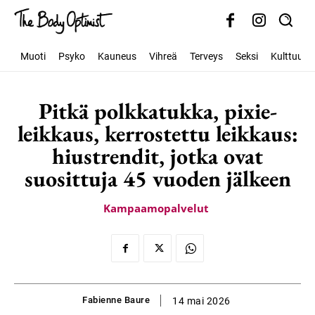
Muoti
Psyko
Kauneus
Vihreä
Terveys
Seksi
Kulttuuri
Pitkä polkkatukka, pixie-
leikkaus, kerrostettu leikkaus:
hiustrendit, jotka ovat
suosittuja 45 vuoden jälkeen
Kampaamopalvelut
Fabienne Baure
14 mai 2026