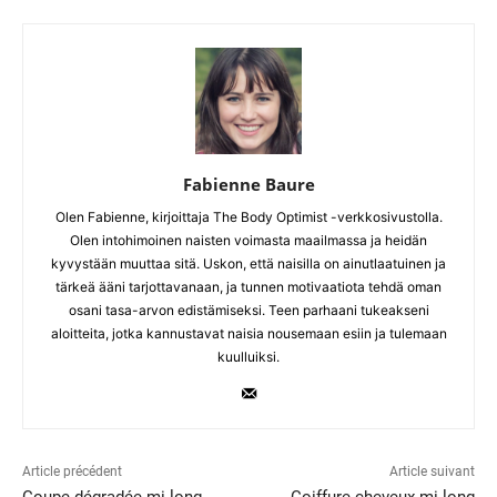
Fabienne Baure
Olen Fabienne, kirjoittaja The Body Optimist -verkkosivustolla.
Olen intohimoinen naisten voimasta maailmassa ja heidän
kyvystään muuttaa sitä. Uskon, että naisilla on ainutlaatuinen ja
tärkeä ääni tarjottavanaan, ja tunnen motivaatiota tehdä oman
osani tasa-arvon edistämiseksi. Teen parhaani tukeakseni
aloitteita, jotka kannustavat naisia nousemaan esiin ja tulemaan
kuulluiksi.
Article précédent
Article suivant
Coupe dégradée mi-long
Coiffure cheveux mi-long