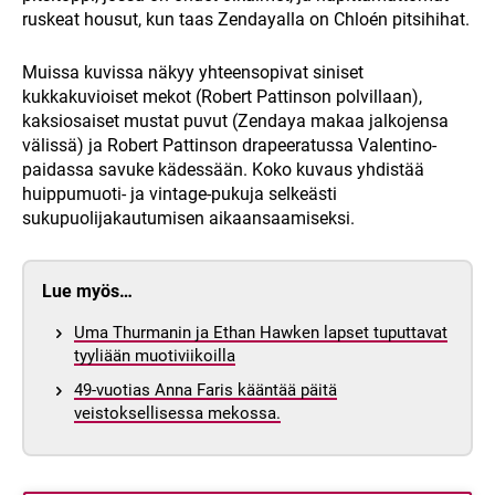
ruskeat housut, kun taas Zendayalla on Chloén pitsihihat.
Muissa kuvissa näkyy yhteensopivat siniset
kukkakuvioiset mekot (Robert Pattinson polvillaan),
kaksiosaiset mustat puvut (Zendaya makaa jalkojensa
välissä) ja Robert Pattinson drapeeratussa Valentino-
paidassa savuke kädessään. Koko kuvaus yhdistää
huippumuoti- ja vintage-pukuja selkeästi
sukupuolijakautumisen aikaansaamiseksi.
Lue myös…
Uma Thurmanin ja Ethan Hawken lapset tuputtavat
tyyliään muotiviikoilla
49-vuotias Anna Faris kääntää päitä
veistoksellisessa mekossa.