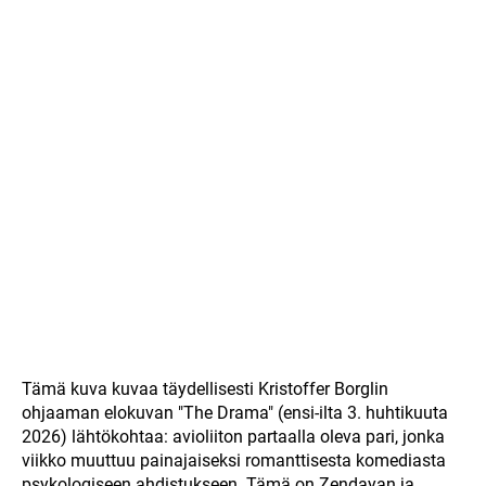
Tämä kuva kuvaa täydellisesti Kristoffer Borglin
ohjaaman elokuvan "The Drama" (ensi-ilta 3. huhtikuuta
2026) lähtökohtaa: avioliiton partaalla oleva pari, jonka
viikko muuttuu painajaiseksi romanttisesta komediasta
psykologiseen ahdistukseen. Tämä on Zendayan ja