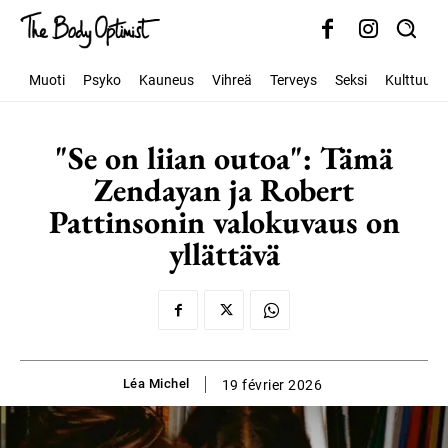
Muoti
Psyko
Kauneus
Vihreä
Terveys
Seksi
Kulttuuri
"Se on liian outoa": Tämä
Zendayan ja Robert
Pattinsonin valokuvaus on
yllättävä
Léa Michel
19 février 2026