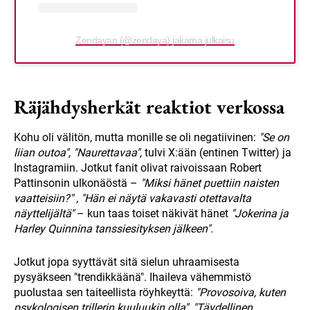
Zendayan (@zendaya) jakama julkaisu
Räjähdysherkät reaktiot verkossa
Kohu oli välitön, mutta monille se oli negatiivinen:
"Se on
liian outoa",
"Naurettavaa",
tulvi X:ään (entinen Twitter) ja
Instagramiin. Jotkut fanit olivat raivoissaan Robert
Pattinsonin ulkonäöstä –
"Miksi hänet puettiin naisten
vaatteisiin?"
,
"Hän ei näytä vakavasti otettavalta
näyttelijältä"
– kun taas toiset näkivät hänet
"Jokerina ja
Harley Quinnina tanssiesityksen jälkeen".
Jotkut jopa syyttävät sitä sielun uhraamisesta
pysyäkseen "trendikkäänä". Ihaileva vähemmistö
puolustaa sen taiteellista röyhkeyttä:
"Provosoiva, kuten
psykologisen trillerin kuuluukin olla",
"Täydellinen