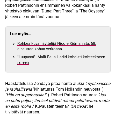
Robert Pattinsonin ensimmäinen valkokankaalla nähty
yhteistyö elokuvan "Dune: Part Three" ja "The Odyssey"
jälkeen aiemmin tänä vuonna.
Lue myös…
Rohkea kuva näyttelijä Nicole Kidmanista, 58,
aiheuttaa kohua verkossa.
"Luupussi": Malli Bella Hadid kohdisti kohteekseen
jälleen
Haastattelussa Zendaya pitää häntä aluksi
"mysteerisena
ja rauhallisena"
kihlattunsa Tom Hollandin neuvosta (
"Hän on superhauska!"
). Robert Pattinson nauraa:
"Jos
en puhu paljon, ihmiset pitävät minua pelottavana, mutta
en esitä roolia
." Kuvausten teema?
"En tiedä",
he
tiivistävät nauraen.