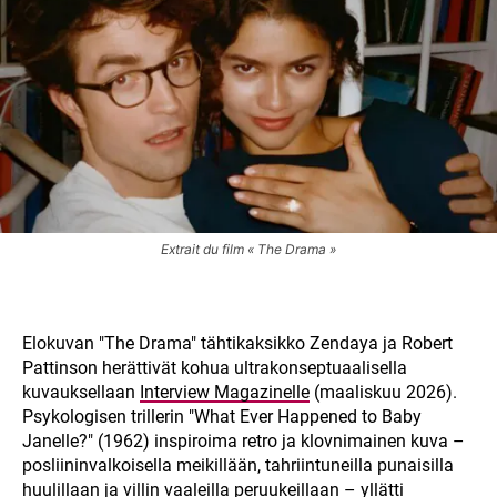
Extrait du film « The Drama »
Elokuvan "The Drama" tähtikaksikko Zendaya ja Robert
Pattinson herättivät kohua ultrakonseptuaalisella
kuvauksellaan
Interview Magazinelle
(maaliskuu 2026).
Psykologisen trillerin "What Ever Happened to Baby
Janelle?" (1962) inspiroima retro ja klovnimainen kuva –
posliininvalkoisella meikillään, tahriintuneilla punaisilla
huulillaan ja villin vaaleilla peruukeillaan – yllätti