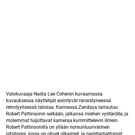
Valokuvaaja Nadia Lee Cohenin kuvaamassa
kuvauksessa näyttelijät esiintyvät ränsistyneessä
retrotyylisessä talossa. Kannessa Zendaya tarrautuu
Robert Pattinsonin selkään, jalkansa miehen vyötärölle, ja
molemmat tuijottavat kameraa kummittelevin ilmein.
Robert Pattinsonilla on yllään norsunluunvärinen
pitsitoppi, jossa on ohuet olkaimet, ja napittamattomat