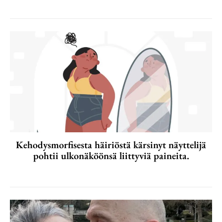
Kehodysmorfisesta häiriöstä kärsinyt näyttelijä
pohtii ulkonäköönsä liittyviä paineita.