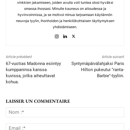
vinkkien jakamiseen, joiden avulla voit tuntea olosi hyväksi
omassa ihossasi. Minulle kauneus on aitoudessa ja
hyvinvoinnissa, ja se motivoi minua tarjoamaan käytännön
neuvoja tyylin, ihonhoidon ja henkilökohtaisen täyttymyksen
yhdistämiseen.
Article précédent
Article suivant
67-vuotias Madonna esiintyy
Syntymäpäivälahjaksi Paris
kumppaninsa kanssa
Hilton pukeutui "ranta-
kuvissa, jotka aiheuttavat
Barbie"-tyyliin.
kohua.
LAISSER UN COMMENTAIRE
No
:*
Ema