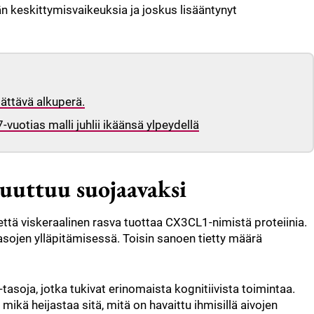
 keskittymisvaikeuksia ja joskus lisääntynyt
lättävä alkuperä.
vuotias malli juhlii ikäänsä ylpeydellä
uuttuu suojaavaksi
että viskeraalinen rasva tuottaa CX3CL1-nimistä proteiinia.
tasojen ylläpitämisessä. Toisin sanoen tietty määrä
-tasoja, jotka tukivat erinomaista kognitiivista toimintaa.
 mikä heijastaa sitä, mitä on havaittu ihmisillä aivojen