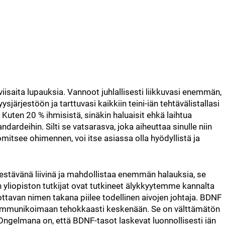
iisaita lupauksia. Vannoot juhlallisesti liikkuvasi enemmän,
sjärjestöön ja tarttuvasi kaikkiin teini-iän tehtävälistallasi
). Kuten 20 % ihmisistä, sinäkin haluaisit ehkä laihtua
dardeihin. Silti se vatsarasva, joka aiheuttaa sinulle niin
itsee ohimennen, voi itse asiassa olla hyödyllistä ja
nkestävänä liivinä ja mahdollistaa enemmän halauksia, se
 yliopiston tutkijat ovat tutkineet älykkyytemme kannalta
ttavan nimen takana piilee todellinen aivojen johtaja. BDNF
 kommunikoimaan tehokkaasti keskenään. Se on välttämätön
. Ongelmana on, että BDNF-tasot laskevat luonnollisesti iän