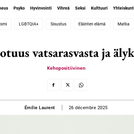
neus
Psyko
Hyvinvointi
Vihreä
Seksi
Kulttuuri
Yhteiskun
ismi
LGBTQIA+
Sisustus
Eläinten elämä
Matka
totuus vatsarasvasta ja äly
Kehopositiivinen
Émilie Laurent
26 décembre 2025