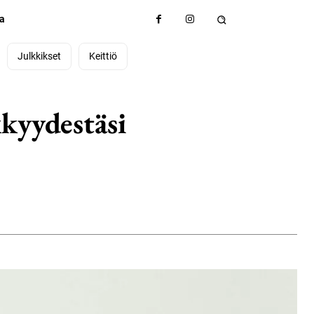
ta
Julkkikset
Keittiö
kkyydestäsi