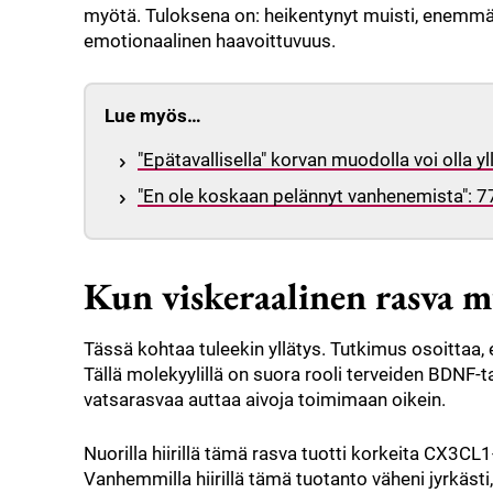
myötä. Tuloksena on: heikentynyt muisti, enemmän
emotionaalinen haavoittuvuus.
Lue myös…
"Epätavallisella" korvan muodolla voi olla yl
"En ole koskaan pelännyt vanhenemista": 77-
Kun viskeraalinen rasva m
Tässä kohtaa tuleekin yllätys. Tutkimus osoittaa, 
Tällä molekyylillä on suora rooli terveiden BDNF-
vatsarasvaa auttaa aivoja toimimaan oikein.
Nuorilla hiirillä tämä rasva tuotti korkeita CX3CL1
Vanhemmilla hiirillä tämä tuotanto väheni jyrkästi,