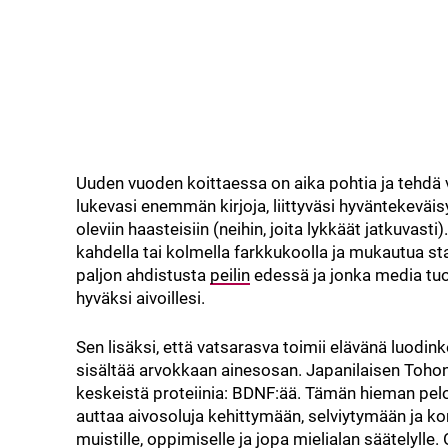
Uuden vuoden koittaessa on aika pohtia ja tehdä v
lukevasi enemmän kirjoja, liittyväsi hyväntekeväisyy
oleviin haasteisiin (neihin, joita lykkäät jatkuvasti
kahdella tai kolmella farkkukoolla ja mukautua stan
paljon ahdistusta
peilin
edessä ja jonka media tuom
hyväksi aivoillesi.
Sen lisäksi, että vatsarasva toimii elävänä luodi
sisältää arvokkaan ainesosan. Japanilaisen Tohon
keskeistä proteiinia: BDNF:ää. Tämän hieman pelo
auttaa aivosoluja kehittymään, selviytymään ja
muistille, oppimiselle ja jopa mielialan säätelylle