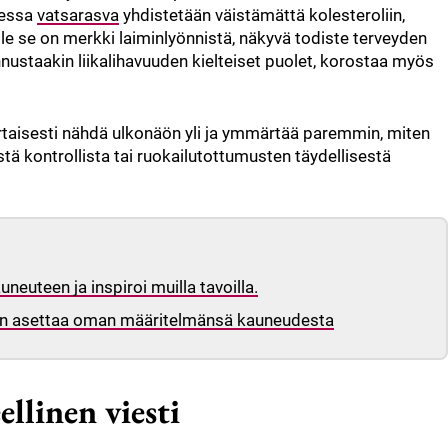
sessa
vatsarasva
yhdistetään väistämättä kolesteroliin,
le se on merkki laiminlyönnistä, näkyvä todiste terveyden
nustaakin liikalihavuuden kielteiset puolet, korostaa myös
ertaisesti nähdä ulkonäön yli ja ymmärtää paremmin, miten
tä kontrollista tai ruokailutottumusten täydellisestä
neuteen ja inspiroi muilla tavoilla.
a hän asettaa oman määritelmänsä kauneudesta
ellinen viesti