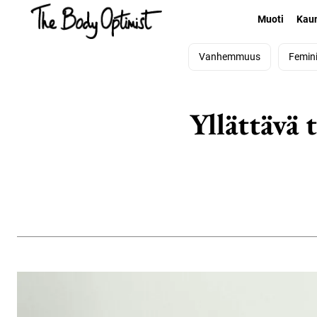
Muoti
Kau
Vanhemmuus
Femin
Yllättävä 