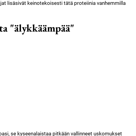
ijat lisäsivät keinotekoisesti tätä proteiinia vanhemmilla
ita "älykkäämpää"
toasi, se kyseenalaistaa pitkään vallinneet uskomukset