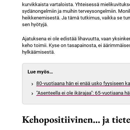
kurvikkaista vartaloista. Yhteisessä mielikuvituk
sydänongelmiin ja muihin terveysongelmiin. Monil
heikkenemisestä. Ja tämä tutkimus, vaikka se tun
sen hyötyjä.
Ajatuksena ei ole edistää lihavuutta, vaan yksink
keho toimii. Kyse on tasapainosta, ei äärimmäises
hylkäämisestä.
Lue myös…
80-vuotiaana hän ei enää usko fyysiseen kau
"Asenteella ei ole ikärajaa": 65-vuotiaan
Kehopositiivinen… ja tiete