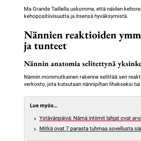
Ma Grande Taillella uskomme, että näiden kehor
kehopositiivisuutta ja itsensä hyväksymistä.
Nännien reaktioiden ymmä
ja tunteet
Nännin anatomia selitettynä yksinke
Nännin monimutkainen rakenne selittää sen reakti
verkosto, jota kutsutaan nännipihan lihakseksi ta
Lue myös…
Ystävänpäivä: Nämä intiimit lahjat ovat ar
Mitkä ovat 7 parasta tuhmaa sovellusta sä