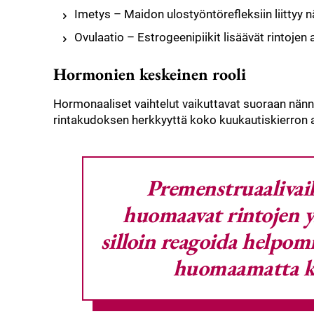
Imetys – Maidon ulostyöntörefleksiin liittyy 
Ovulaatio – Estrogeenipiikit lisäävät rintojen 
Hormonien keskeinen rooli
Hormonaaliset vaihtelut vaikuttavat suoraan nänn
rintakudoksen herkkyyttä koko kuukautiskierron a
Premenstruaalivai
huomaavat rintojen y
silloin reagoida helpomm
huomaamatta ki