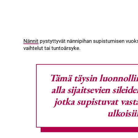
Nännit
pystyttyvät nännipihan supistumisen vuoksi
vaihtelut tai tuntoärsyke.
Tämä täysin luonnolli
alla sijaitsevien silei
jotka supistuvat vasta
ulkoisii