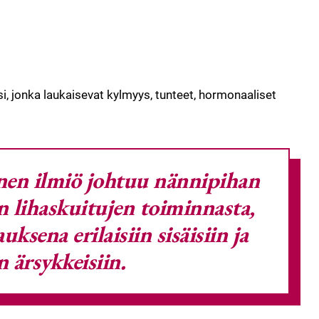
, jonka laukaisevat kylmyys, tunteet, hormonaaliset
nen ilmiö johtuu nännipihan
den lihaskuitujen toiminnasta,
uksena erilaisiin sisäisiin ja
n ärsykkeisiin.