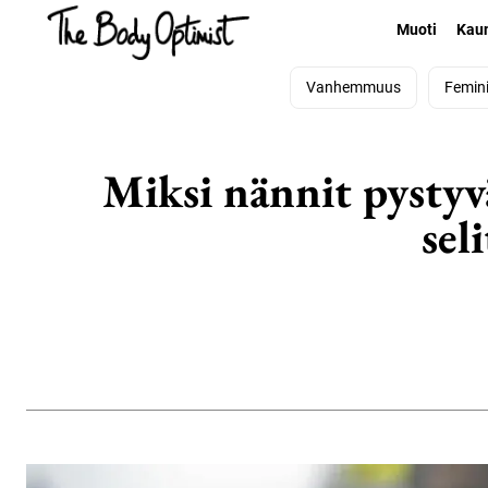
Muoti
Kau
Vanhemmuus
Femin
Miksi nännit pystyvä
sel