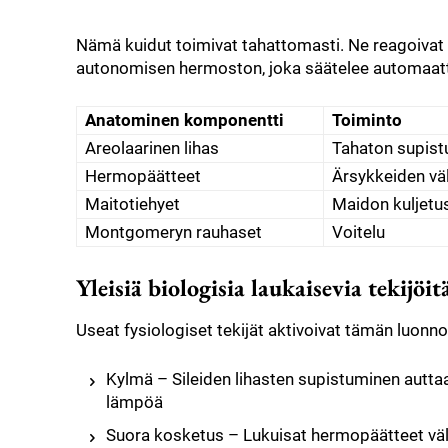
Nämä kuidut toimivat tahattomasti. Ne reagoivat
autonomisen hermoston, joka säätelee automaatt
Anatominen komponentti
Toiminto
Areolaarinen lihas
Tahaton supis
Hermopäätteet
Ärsykkeiden vä
Maitotiehyet
Maidon kuljetu
Montgomeryn rauhaset
Voitelu
Yleisiä biologisia laukaisevia tekijöit
Useat fysiologiset tekijät aktivoivat tämän luonn
Kylmä – Sileiden lihasten supistuminen autta
lämpöä
Suora kosketus – Lukuisat hermopäätteet välit