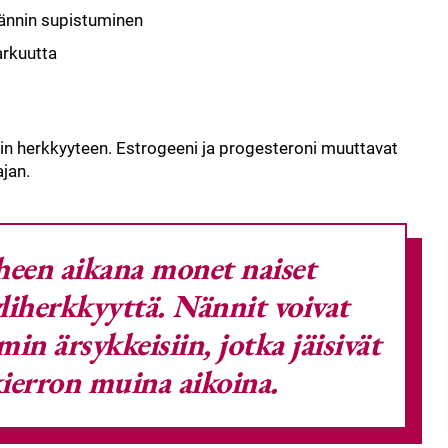
nännin supistuminen
arkuutta
in herkkyyteen. Estrogeeni ja progesteroni muuttavat
jan.
heen aikana monet naiset
liherkkyyttä. Nännit voivat
in ärsykkeisiin, jotka jäisivät
erron muina aikoina.