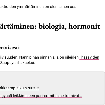
eaktioiden ymmärtäminen on olennainen osa
rtäminen: biologia, hormonit
rtaisesti
ivisuuden. Nännipihan pinnan alla on sileiden
lihassyiden
i Sappeyn lihakseksi.
vokkaampia kuin ruusut
ngyssä leikkimiseen parina, miten ne toimivat…