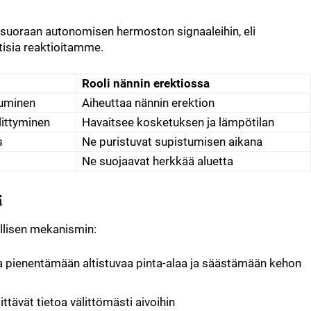
 suoraan autonomisen hermoston signaaleihin, eli
isia reaktioitamme.
Rooli nännin erektiossa
tuminen
Aiheuttaa nännin erektion
littyminen
Havaitsee kosketuksen ja lämpötilan
s
Ne puristuvat supistumisen aikana
Ne suojaavat herkkää aluetta
ä
ollisen mekanismin:
a pienentämään altistuvaa pinta-alaa ja säästämään kehon
tävät tietoa välittömästi aivoihin