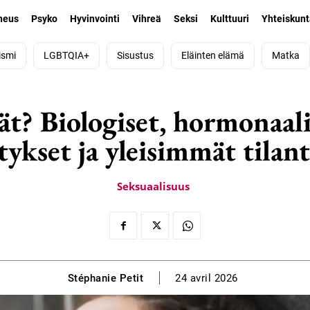
neus
Psyko
Hyvinvointi
Vihreä
Seksi
Kulttuuri
Yhteiskun
ismi
LGBTQIA+
Sisustus
Eläinten elämä
Matka
t? Biologiset, hormonaali
itykset ja yleisimmät tilant
Seksuaalisuus
Stéphanie Petit
24 avril 2026