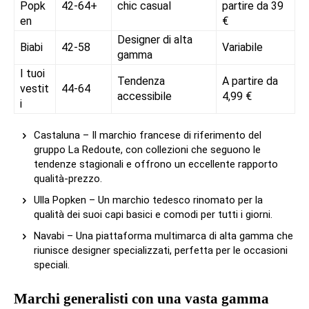
Popk
42-64+
chic casual
partire da 39
en
€
Designer di alta
Biabi
42-58
Variabile
gamma
I tuoi
Tendenza
A partire da
vestit
44-64
accessibile
4,99 €
i
Castaluna – Il marchio francese di riferimento del
gruppo La Redoute, con collezioni che seguono le
tendenze stagionali e offrono un eccellente rapporto
qualità-prezzo.
Ulla Popken – Un marchio tedesco rinomato per la
qualità dei suoi capi basici e comodi per tutti i giorni.
Navabi – Una piattaforma multimarca di alta gamma che
riunisce designer specializzati, perfetta per le occasioni
speciali.
Marchi generalisti con una vasta gamma