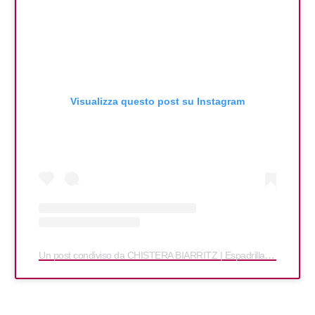
Visualizza questo post su Instagram
Un post condiviso da CHISTERA BIARRITZ | Espadrillas, abbigliamento e accessori (@chistera_biarritz)