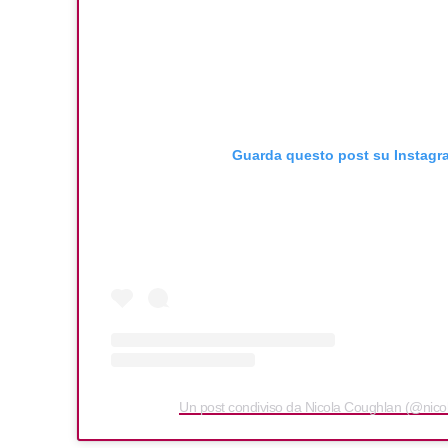
Guarda questo post su Instagr
Un post condiviso da Nicola Coughlan (@nico