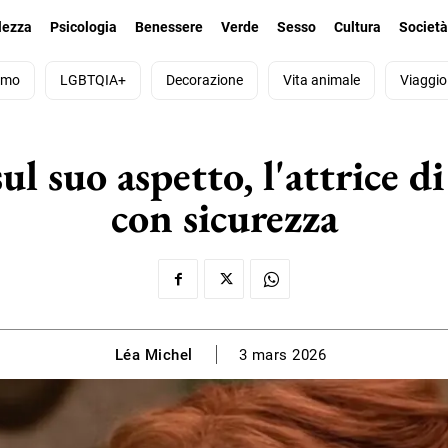
lezza
Psicologia
Benessere
Verde
Sesso
Cultura
Societ
smo
LGBTQIA+
Decorazione
Vita animale
Viaggio
 sul suo aspetto, l'attrice 
con sicurezza
Léa Michel
3 mars 2026