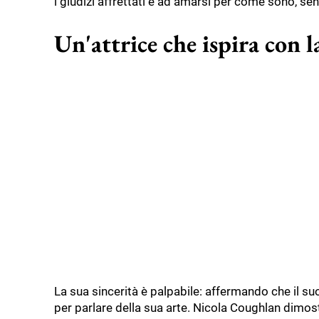
i giudizi affrettati e ad amarsi per come sono, sen
Un'attrice che ispira con l
La sua sincerità è palpabile: affermando che il s
per parlare della sua arte. Nicola Coughlan dimostr