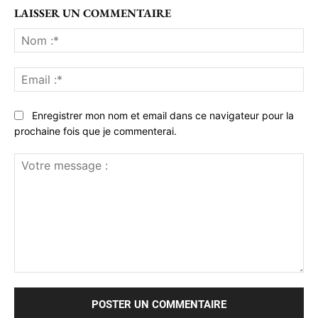
LAISSER UN COMMENTAIRE
No
:*
Ema
:*
Enregistrer mon nom et email dans ce navigateur pour la
prochaine fois que je commenterai.
Votre
message
: