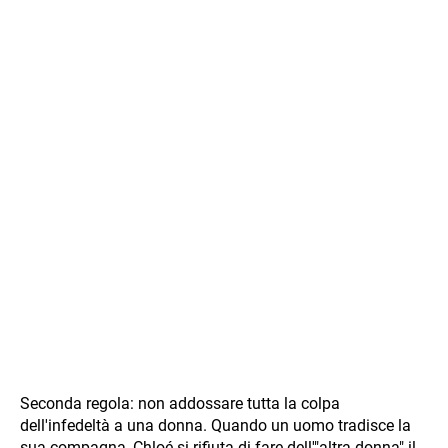
Seconda regola: non addossare tutta la colpa
dell'infedeltà a una donna. Quando un uomo tradisce la
sua compagna, Chloé si rifiuta di fare dell'"altra donna" il