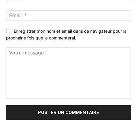
:*
Ema
:*
Enregistrer mon nom et email dans ce navigateur pour la
prochaine fois que je commenterai.
Votre
message
: