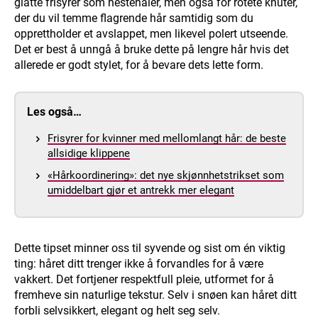
glatte frisyrer som hestehaler, men også for rotete knuter,
der du vil temme flagrende hår samtidig som du
opprettholder et avslappet, men likevel polert utseende.
Det er best å unngå å bruke dette på lengre hår hvis det
allerede er godt stylet, for å bevare dets lette form.
Les også…
Frisyrer for kvinner med mellomlangt hår: de beste
allsidige klippene
«Hårkoordinering»: det nye skjønnhetstrikset som
umiddelbart gjør et antrekk mer elegant
Dette tipset minner oss til syvende og sist om én viktig
ting: håret ditt trenger ikke å forvandles for å være
vakkert. Det fortjener respektfull pleie, utformet for å
fremheve sin naturlige tekstur. Selv i snøen kan håret ditt
forbli selvsikkert, elegant og helt seg selv.