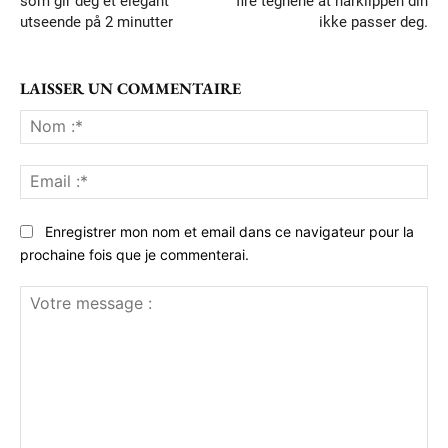
som gir deg et elegant
fire tegnene at hårklippen din
utseende på 2 minutter
ikke passer deg.
LAISSER UN COMMENTAIRE
No
:*
Ema
:*
Enregistrer mon nom et email dans ce navigateur pour la
prochaine fois que je commenterai.