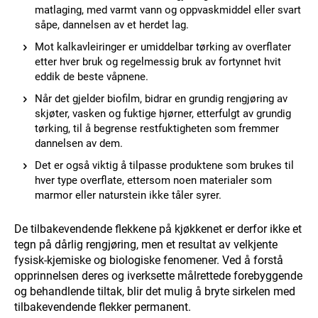
matlaging, med varmt vann og oppvaskmiddel eller svart
såpe, dannelsen av et herdet lag.
Mot kalkavleiringer er umiddelbar tørking av overflater
etter hver bruk og regelmessig bruk av fortynnet hvit
eddik de beste våpnene.
Når det gjelder biofilm, bidrar en grundig rengjøring av
skjøter, vasken og fuktige hjørner, etterfulgt av grundig
tørking, til å begrense restfuktigheten som fremmer
dannelsen av dem.
Det er også viktig å tilpasse produktene som brukes til
hver type overflate, ettersom noen materialer som
marmor eller naturstein ikke tåler syrer.
De tilbakevendende flekkene på kjøkkenet er derfor ikke et
tegn på dårlig rengjøring, men et resultat av velkjente
fysisk-kjemiske og biologiske fenomener. Ved å forstå
opprinnelsen deres og iverksette målrettede forebyggende
og behandlende tiltak, blir det mulig å bryte sirkelen med
tilbakevendende flekker permanent.