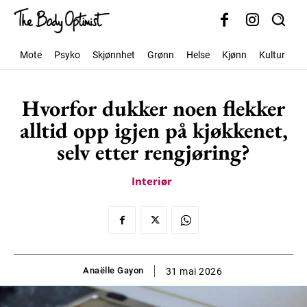
Mote
Psyko
Skjønnhet
Grønn
Helse
Kjønn
Kultur
S
Hvorfor dukker noen flekker
alltid opp igjen på kjøkkenet,
selv etter rengjøring?
Interiør
Anaëlle Gayon
31 mai 2026