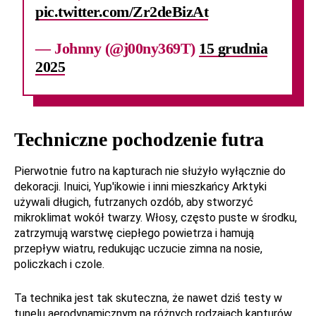
pic.twitter.com/Zr2deBizAt
— Johnny (@j00ny369T)
15 grudnia
2025
Techniczne pochodzenie futra
Pierwotnie futro na kapturach nie służyło wyłącznie do
dekoracji. Inuici, Yup'ikowie i inni mieszkańcy Arktyki
używali długich, futrzanych ozdób, aby stworzyć
mikroklimat wokół twarzy. Włosy, często puste w środku,
zatrzymują warstwę ciepłego powietrza i hamują
przepływ wiatru, redukując uczucie zimna na nosie,
policzkach i czole.
Ta technika jest tak skuteczna, że nawet dziś testy w
tunelu aerodynamicznym na różnych rodzajach kapturów