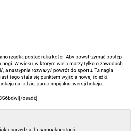
ano rzadką postać raka kości. Aby powstrzymać postęp
a nogi. W wieku, w którym wielu marzy tylko o zawodach
ć, a następnie rozważyć powrót do sportu. Ta nagła
st tego stała się punktem wyjścia nowej ścieżki,
eja na lodzie, paraolimpijskiej wersji hokeja.
3S6bdwI[/osadź]
 jako narzędzia do samoakceptacji.