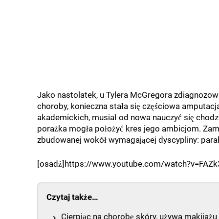
Jako nastolatek, u Tylera McGregora zdiagnozow
choroby, konieczna stała się częściowa amputacj
akademickich, musiał od nowa nauczyć się chodzi
porażka mogła położyć kres jego ambicjom. Zamia
zbudowanej wokół wymagającej dyscypliny: parahok
[osadź]https://www.youtube.com/watch?v=FAZk
Czytaj także…
Cierpiąc na chorobę skóry, używa makijażu