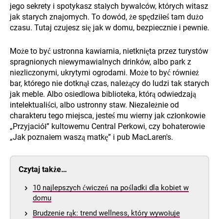
jego sekrety i spotykasz stałych bywalców, których witasz
jak starych znajomych. To dowód, że spędziłeś tam dużo
czasu. Tutaj czujesz się jak w domu, bezpiecznie i pewnie.
Może to być ustronna kawiarnia, nietknięta przez turystów
spragnionych niewymawialnych drinków, albo park z
niezliczonymi, ukrytymi ogrodami. Może to być również
bar, którego nie dotknął czas, należący do ludzi tak starych
jak meble. Albo osiedlowa biblioteka, którą odwiedzają
intelektualiści, albo ustronny staw. Niezależnie od
charakteru tego miejsca, jesteś mu wierny jak członkowie
„Przyjaciół” kultowemu Central Perkowi, czy bohaterowie
„Jak poznałem waszą matkę” i pub MacLaren's.
Czytaj także…
10 najlepszych ćwiczeń na pośladki dla kobiet w
domu
Brudzenie rąk: trend wellness, który wywołuje