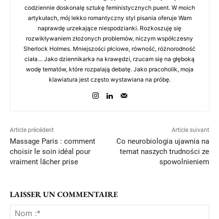
codziennie doskonalę sztukę feministycznych puent. W moich
artykułach, mój lekko romantyczny styl pisania oferuje Wam
naprawdę urzekające niespodzianki. Rozkoszuję się
rozwikływaniem złożonych problemów, niczym współczesny
Sherlock Holmes. Mniejszości płciowe, równość, różnorodność
ciała… Jako dziennikarka na krawędzi, rzucam się na głęboką
wodę tematów, które rozpalają debatę. Jako pracoholik, moja
klawiatura jest często wystawiana na próbę.
Article précédent
Article suivant
Massage Paris : comment
Co neurobiologia ujawnia na
choisir le soin idéal pour
temat naszych trudności ze
vraiment lâcher prise
spowolnieniem
LAISSER UN COMMENTAIRE
No