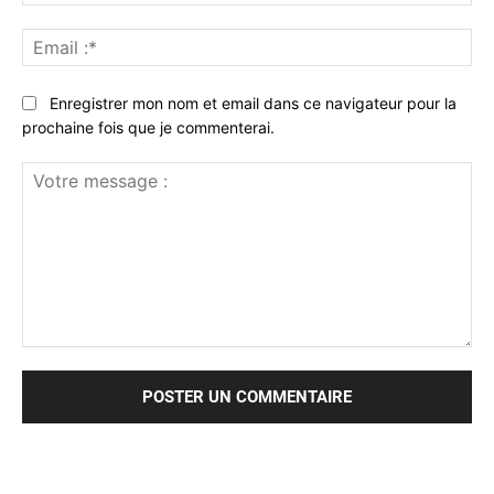
:*
Ema
:*
Enregistrer mon nom et email dans ce navigateur pour la
prochaine fois que je commenterai.
Votre
message
: