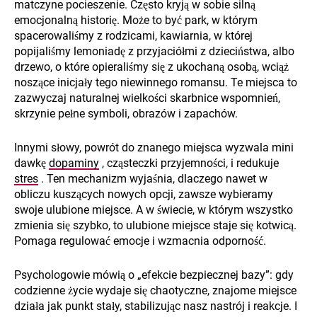
matczyne pocieszenie. Często kryją w sobie silną
emocjonalną historię. Może to być park, w którym
spacerowaliśmy z rodzicami, kawiarnia, w której
popijaliśmy lemoniadę z przyjaciółmi z dzieciństwa, albo
drzewo, o które opieraliśmy się z ukochaną osobą, wciąż
noszące inicjały tego niewinnego romansu. Te miejsca to
zazwyczaj naturalnej wielkości skarbnice wspomnień,
skrzynie pełne symboli, obrazów i zapachów.
Innymi słowy, powrót do znanego miejsca wyzwala mini
dawkę
dopaminy
, cząsteczki przyjemności, i redukuje
stres
. Ten mechanizm wyjaśnia, dlaczego nawet w
obliczu kuszących nowych opcji, zawsze wybieramy
swoje ulubione miejsce. A w świecie, w którym wszystko
zmienia się szybko, to ulubione miejsce staje się kotwicą.
Pomaga regulować emocje i wzmacnia odporność.
Psychologowie mówią o „efekcie bezpiecznej bazy”: gdy
codzienne życie wydaje się chaotyczne, znajome miejsce
działa jak punkt stały, stabilizując nasz nastrój i reakcje. I