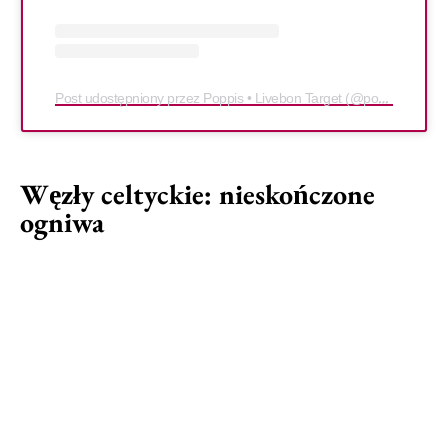
Post udostępniony przez Poppis • Livebon Target (@poppis.ink)
Węzły celtyckie: nieskończone
ogniwa