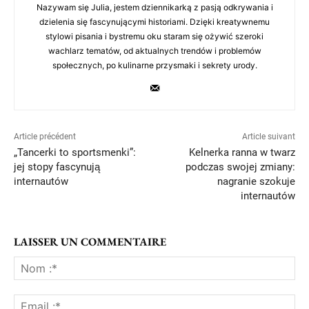
Nazywam się Julia, jestem dziennikarką z pasją odkrywania i
dzielenia się fascynującymi historiami. Dzięki kreatywnemu
stylowi pisania i bystremu oku staram się ożywić szeroki
wachlarz tematów, od aktualnych trendów i problemów
społecznych, po kulinarne przysmaki i sekrety urody.
Article précédent
Article suivant
„Tancerki to sportsmenki”:
Kelnerka ranna w twarz
jej stopy fascynują
podczas swojej zmiany:
internautów
nagranie szokuje
internautów
LAISSER UN COMMENTAIRE
No
:*
Ema