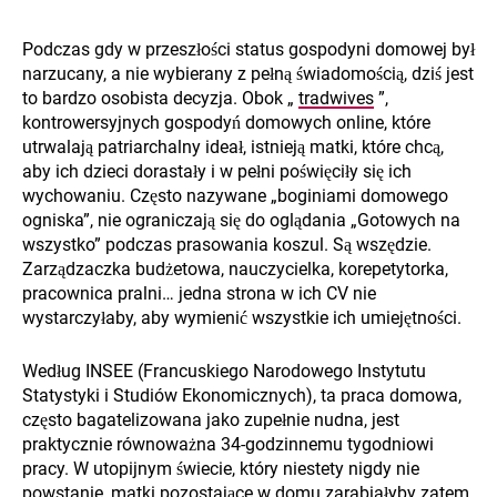
Podczas gdy w przeszłości status gospodyni domowej był
narzucany, a nie wybierany z pełną świadomością, dziś jest
to bardzo osobista decyzja. Obok „
tradwives
”,
kontrowersyjnych gospodyń domowych online, które
utrwalają patriarchalny ideał, istnieją matki, które chcą,
aby ich dzieci dorastały i w pełni poświęciły się ich
wychowaniu. Często nazywane „boginiami domowego
ogniska”, nie ograniczają się do oglądania „Gotowych na
wszystko” podczas prasowania koszul. Są wszędzie.
Zarządzaczka budżetowa, nauczycielka, korepetytorka,
pracownica pralni… jedna strona w ich CV nie
wystarczyłaby, aby wymienić wszystkie ich umiejętności.
Według INSEE (Francuskiego Narodowego Instytutu
Statystyki i Studiów Ekonomicznych), ta praca domowa,
często bagatelizowana jako zupełnie nudna, jest
praktycznie równoważna 34-godzinnemu tygodniowi
pracy. W utopijnym świecie, który niestety nigdy nie
powstanie, matki pozostające w domu zarabiałyby zatem