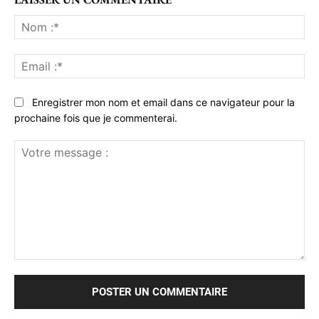
No
:*
Ema
:*
Enregistrer mon nom et email dans ce navigateur pour la
prochaine fois que je commenterai.
Votre
message
: