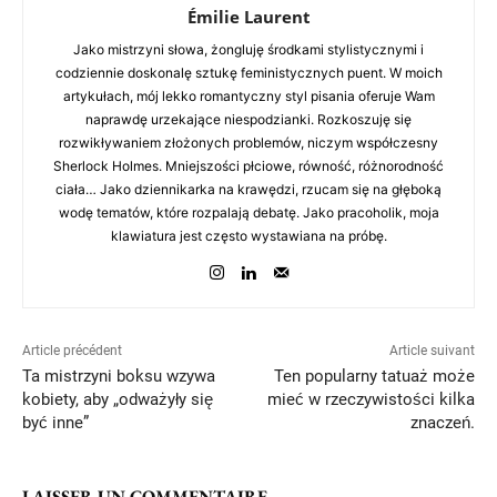
Émilie Laurent
Jako mistrzyni słowa, żongluję środkami stylistycznymi i
codziennie doskonalę sztukę feministycznych puent. W moich
artykułach, mój lekko romantyczny styl pisania oferuje Wam
naprawdę urzekające niespodzianki. Rozkoszuję się
rozwikływaniem złożonych problemów, niczym współczesny
Sherlock Holmes. Mniejszości płciowe, równość, różnorodność
ciała… Jako dziennikarka na krawędzi, rzucam się na głęboką
wodę tematów, które rozpalają debatę. Jako pracoholik, moja
klawiatura jest często wystawiana na próbę.
Article précédent
Article suivant
Ta mistrzyni boksu wzywa
Ten popularny tatuaż może
kobiety, aby „odważyły się
mieć w rzeczywistości kilka
być inne”
znaczeń.
LAISSER UN COMMENTAIRE