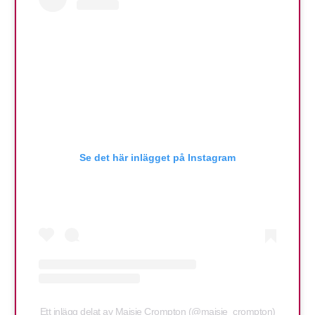
Se det här inlägget på Instagram
Ett inlägg delat av Maisie Crompton (@maisie_crompton)