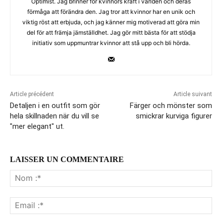
Optimist. Jag brinner för kvinnors kraft i världen och deras
förmåga att förändra den. Jag tror att kvinnor har en unik och
viktig röst att erbjuda, och jag känner mig motiverad att göra min
del för att främja jämställdhet. Jag gör mitt bästa för att stödja
initiativ som uppmuntrar kvinnor att stå upp och bli hörda.
Article précédent
Article suivant
Detaljen i en outfit som gör
Färger och mönster som
hela skillnaden när du vill se
smickrar kurviga figurer
"mer elegant" ut.
LAISSER UN COMMENTAIRE
No
:*
Ema
:*