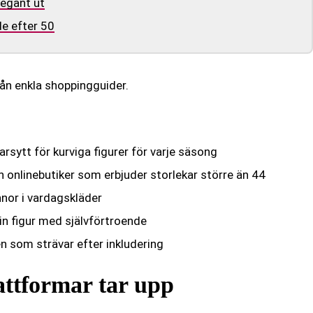
legant ut
e efter 50
rån enkla shoppingguider.
sytt för kurviga figurer för varje säsong
h onlinebutiker som erbjuder storlekar större än 44
nnor i vardagskläder
in figur med självförtroende
 som strävar efter inkludering
ttformar tar upp