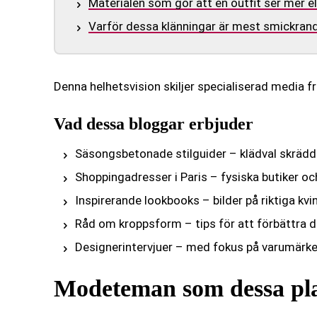
Materialen som gör att en outfit ser mer e
Varför dessa klänningar är mest smickrand
Denna helhetsvision skiljer specialiserad media f
Vad dessa bloggar erbjuder
Säsongsbetonade stilguider – klädval skräddar
Shoppingadresser i Paris – fysiska butiker oc
Inspirerande lookbooks – bilder på riktiga kvi
Råd om kroppsform – tips för att förbättra d
Designerintervjuer – med fokus på varumärken
Modeteman som dessa pla