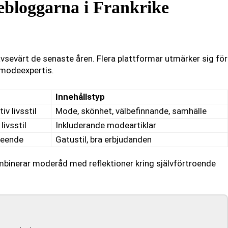
ebloggarna i Frankrike
sevärt de senaste åren. Flera plattformar utmärker sig för
 modeexpertis.
Innehållstyp
iv livsstil
Mode, skönhet, välbefinnande, samhälle
ivsstil
Inkluderande modeartiklar
seende
Gatustil, bra erbjudanden
binerar moderåd med reflektioner kring självförtroende