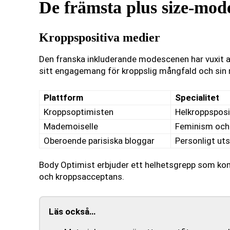
De främsta plus size-mod
Kroppspositiva medier
Den franska inkluderande modescenen har vuxit av
sitt engagemang för kroppslig mångfald och sin
Plattform
Specialitet
Kroppsoptimisten
Helkroppsposit
Mademoiselle
Feminism och l
Oberoende parisiska bloggar
Personligt ut
Body Optimist erbjuder ett helhetsgrepp som kom
och kroppsacceptans.
Läs också…