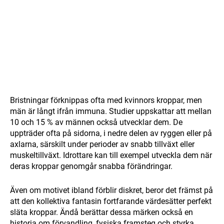
Bristningar förknippas ofta med kvinnors kroppar, men
män är långt ifrån immuna. Studier uppskattar att mellan
10 och 15 % av männen också utvecklar dem. De
uppträder ofta på sidorna, i nedre delen av ryggen eller på
axlarna, särskilt under perioder av snabb tillväxt eller
muskeltillväxt. Idrottare kan till exempel utveckla dem när
deras kroppar genomgår snabba förändringar.
Även om motivet ibland förblir diskret, beror det främst på
att den kollektiva fantasin fortfarande värdesätter perfekt
släta kroppar. Ändå berättar dessa märken också en
historia om förvandling, fysiska framsteg och styrka.