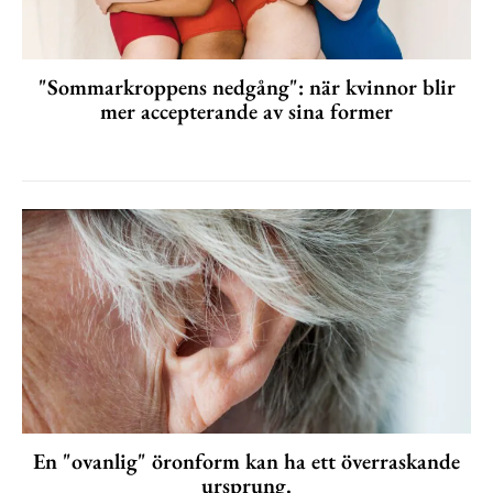
"Sommarkroppens nedgång": när kvinnor blir
mer accepterande av sina former
En "ovanlig" öronform kan ha ett överraskande
ursprung.